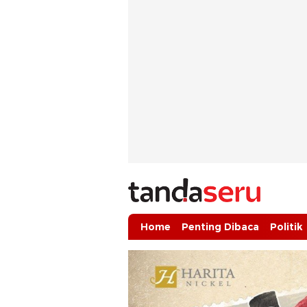
tandaseru.com | Penting Dibaca
tandaseru.com
Home
Penting Dibaca
Politik