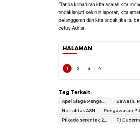
“Tanda kehadiran kita adalah kita men
tindaklanjuti seluruh laporan, kita a
pelanggaran dan kita tindak jika itu b
cetus Adrian.
HALAMAN
1
2
3
4
Tag Terkait:
Apel Siaga Pengawasan
Netralitas ASN
Pilkada serentak 2024
Pj Gubern