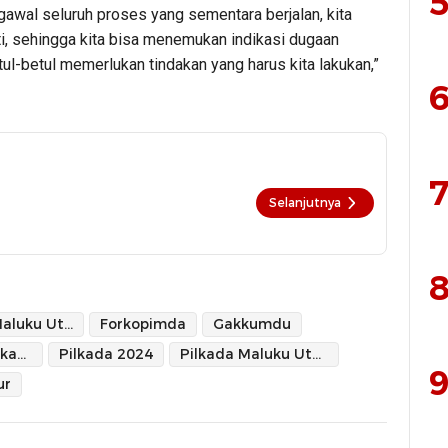
5
gawal seluruh proses yang sementara berjalan, kita
mati, sehingga kita bisa menemukan indikasi dugaan
etul-betul memerlukan tindakan yang harus kita lakukan,”
6
7
Selanjutnya
8
Bawaslu Maluku Utara
Forkopimda
Gakkumdu
Pengawasan Pilkada
Pilkada 2024
Pilkada Maluku Utara 2024
9
ur