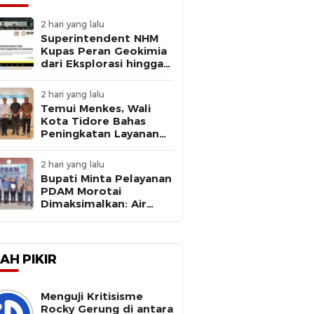
2 hari yang lalu
Superintendent NHM
Kupas Peran Geokimia
dari Eksplorasi hingga
Ekstraksi dalam
Webinar MGEI-SC UNG
2 hari yang lalu
Temui Menkes, Wali
Kota Tidore Bahas
Peningkatan Layanan
Kesehatan
2 hari yang lalu
Bupati Minta Pelayanan
PDAM Morotai
Dimaksimalkan: Air
Bersih Kebutuhan
Dasar
AH PIKIR
Menguji Kritisisme
Rocky Gerung di antara