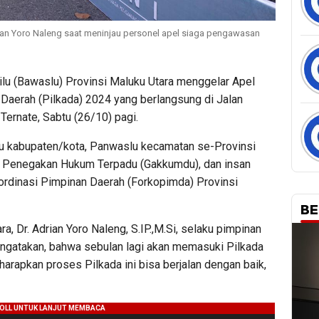
ian Yoro Naleng saat meninjau personel apel siaga pengawasan
 (Bawaslu) Provinsi Maluku Utara menggelar Apel
aerah (Pilkada) 2024 yang berlangsung di Jalan
 Ternate, Sabtu (26/10) pagi.
slu kabupaten/kota, Panwaslu kecamatan se-Provinsi
tra Penegakan Hukum Terpadu (Gakkumdu), dan insan
Koordinasi Pimpinan Daerah (Forkopimda) Provinsi
BE
, Dr. Adrian Yoro Naleng, S.IP.,M.Si, selaku pimpinan
ngatakan, bahwa sebulan lagi akan memasuki Pilkada
harapkan proses Pilkada ini bisa berjalan dengan baik,