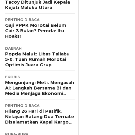
Tacoy Ditunjuk Jadi Kepala
Kejati Maluku Utara
PENTING DIBACA
Gaji PPPK Morotai Belum
Cair 3 Bulan? Pemda: Itu
Hoaks!
DAERAH
Popda Malut: Libas Taliabu
5-0, Tuan Rumah Morotai
Optimis Juara Grup
EKOBIS
Mengunjungi Meti, Mengasah
AI: Langkah Bersama BI dan
Media Menjaga Ekonomi
Maluku Utara
PENTING DIBACA
Hilang 26 Hari di Pasifik,
Nelayan Batang Dua Ternate
Diselamatkan Kapal Kargo
Prancis
RUPA-RUPA