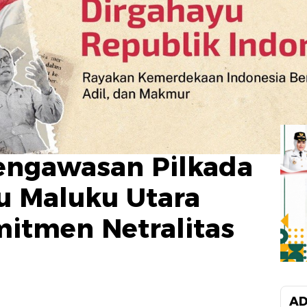
engawasan Pilkada
u Maluku Utara
itmen Netralitas
AD