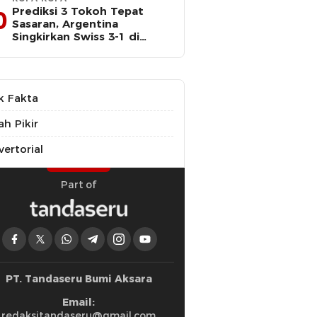
Prediksi 3 Tokoh Tepat
0
Sasaran, Argentina
Singkirkan Swiss 3-1 di
Perempat Final Piala Dunia
k Fakta
ah Pikir
ertorial
Part of
PT. Tandaseru Bumi Aksara
Email:
redaksitandaseru@gmail.com