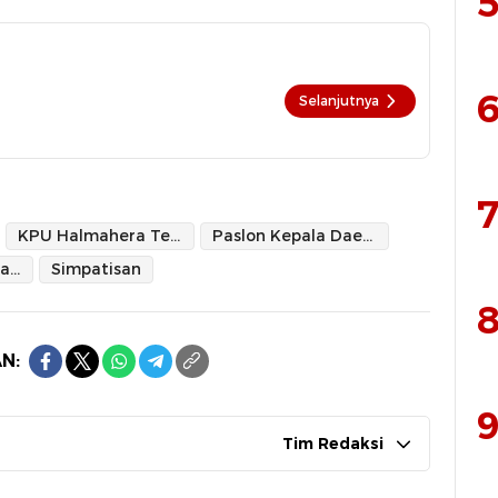
5
6
Selanjutnya
7
KPU Halmahera Tengah
Paslon Kepala Daerah
Pilkada Halmahera Tengah
Simpatisan
8
N:
9
Tim Redaksi