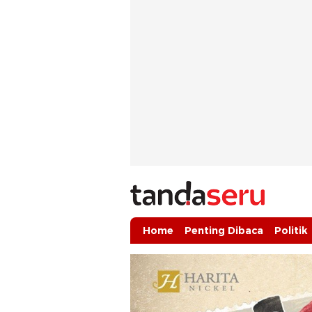
tandaseru.com | Penting Dibaca
tandaseru.com
Home
Penting Dibaca
Politik