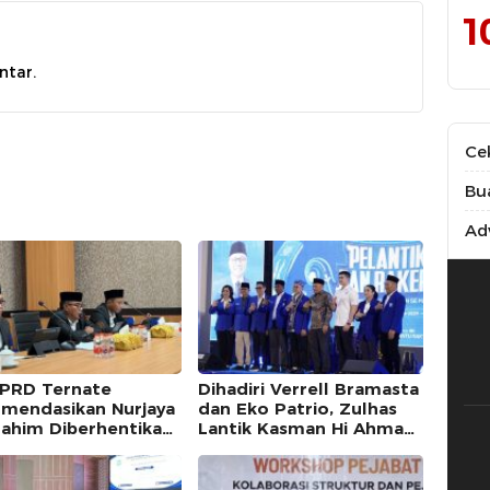
1
ntar.
Ce
Bu
Adv
PRD Ternate
Dihadiri Verrell Bramasta
mendasikan Nurjaya
dan Eko Patrio, Zulhas
brahim Diberhentikan
Lantik Kasman Hi Ahmad
at Pelanggaran Etik
Jadi Ketua PAN Maluku
Utara