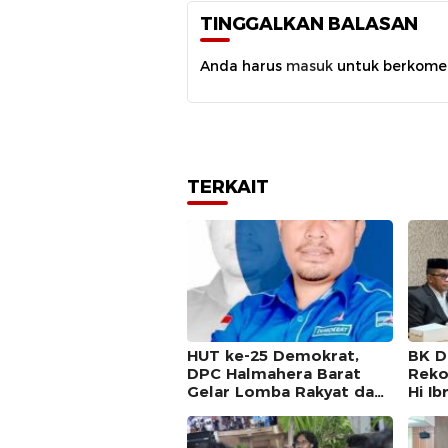
TINGGALKAN BALASAN
Anda harus
masuk
untuk berkome
TERKAIT
HUT ke-25 Demokrat,
BK D
DPC Halmahera Barat
Reko
Gelar Lomba Rakyat dan
Hi I
Pidato AHY Muda
Akib