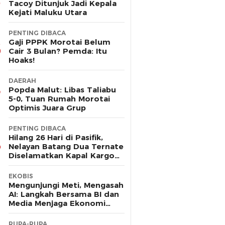
Tacoy Ditunjuk Jadi Kepala
Kejati Maluku Utara
PENTING DIBACA
Gaji PPPK Morotai Belum
Cair 3 Bulan? Pemda: Itu
Hoaks!
DAERAH
Popda Malut: Libas Taliabu
5-0, Tuan Rumah Morotai
Optimis Juara Grup
PENTING DIBACA
Hilang 26 Hari di Pasifik,
Nelayan Batang Dua Ternate
Diselamatkan Kapal Kargo
Prancis
EKOBIS
Mengunjungi Meti, Mengasah
AI: Langkah Bersama BI dan
Media Menjaga Ekonomi
Maluku Utara
RUPA-RUPA