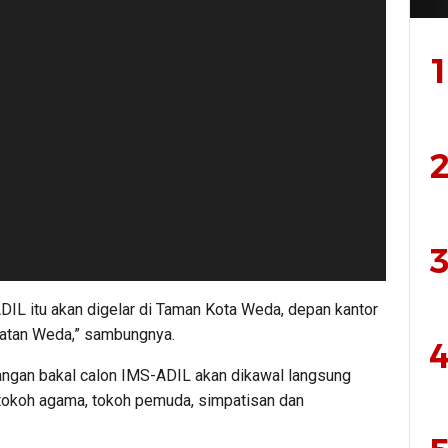
1
2
3
DIL itu akan digelar di Taman Kota Weda, depan kantor
matan Weda,” sambungnya.
4
asangan bakal calon IMS-ADIL akan dikawal langsung
 tokoh agama, tokoh pemuda, simpatisan dan