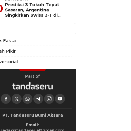
Prediksi 3 Tokoh Tepat
0
Sasaran, Argentina
Singkirkan Swiss 3-1 di
Perempat Final Piala Dunia
k Fakta
ah Pikir
ertorial
Part of
PT. Tandaseru Bumi Aksara
Email:
redaksitandaseru@gmail.com