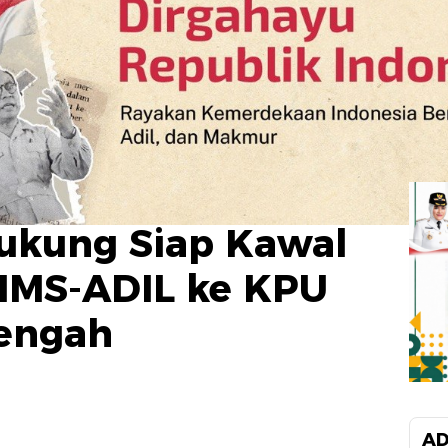
ukung Siap Kawal
 IMS-ADIL ke KPU
engah
AD