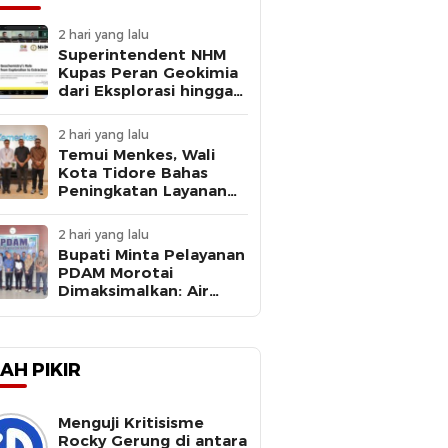
2 hari yang lalu
Superintendent NHM
Kupas Peran Geokimia
dari Eksplorasi hingga
Ekstraksi dalam
Webinar MGEI-SC UNG
2 hari yang lalu
Temui Menkes, Wali
Kota Tidore Bahas
Peningkatan Layanan
Kesehatan
2 hari yang lalu
Bupati Minta Pelayanan
PDAM Morotai
Dimaksimalkan: Air
Bersih Kebutuhan
Dasar
AH PIKIR
Menguji Kritisisme
Rocky Gerung di antara