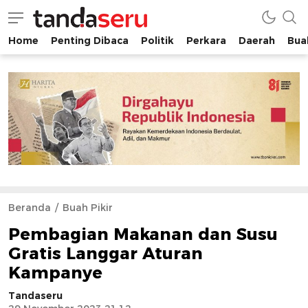
Home
Penting Dibaca
Politik
Perkara
Daerah
Buah
tandaseru.com | Penting Dibaca
tandaseru.com
Beranda
Buah Pikir
Pembagian Makanan dan Susu
Gratis Langgar Aturan
Kampanye
Tandaseru