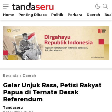
Home
Penting Dibaca
Politik
Perkara
Daerah
Buah
tandaseru.com | Penting Dibaca
tandaseru.com
Beranda
Daerah
Gelar Unjuk Rasa, Petisi Rakyat
Papua di Ternate Desak
Referendum
Tandaseru