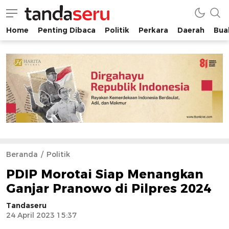
Home
Penting Dibaca
Politik
Perkara
Daerah
Buah
tandaseru.com | Penting Dibaca
tandaseru.com
Beranda
Politik
PDIP Morotai Siap Menangkan
Ganjar Pranowo di Pilpres 2024
Tandaseru
24 April 2023 15:37