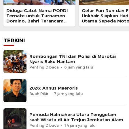
Diduga Catut Nama PORDI
Gelar Fun Run dan F
Ternate untuk Turnamen
Unkhair Siapkan Had
Domino, Bahri Terancam
Utama Sepeda Moto
Diproses Hukum
TERKINI
Rombongan TNI dan Polisi di Morotai
Nyaris Baku Hantam
Penting Dibaca
6 jam yang lalu
2026: Annus Maeroris
Buah Pikir
7 jam yang lalu
Pemuda Halmahera Utara Tenggelam
saat Wisata di Air Terjun Jembatan Alam
Penting Dibaca
14 jam yang lalu