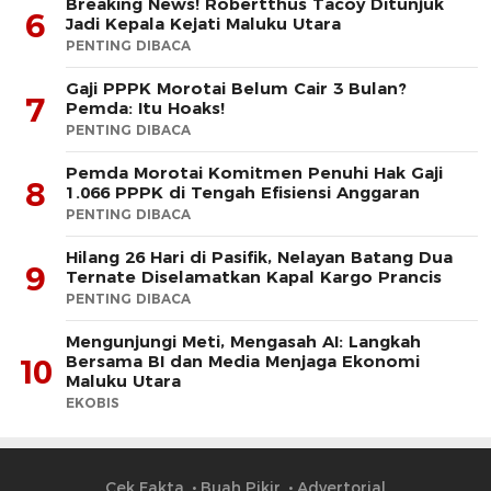
Breaking News! Robertthus Tacoy Ditunjuk
6
Jadi Kepala Kejati Maluku Utara
PENTING DIBACA
Gaji PPPK Morotai Belum Cair 3 Bulan?
7
Pemda: Itu Hoaks!
PENTING DIBACA
Pemda Morotai Komitmen Penuhi Hak Gaji
8
1.066 PPPK di Tengah Efisiensi Anggaran
PENTING DIBACA
Hilang 26 Hari di Pasifik, Nelayan Batang Dua
9
Ternate Diselamatkan Kapal Kargo Prancis
PENTING DIBACA
Mengunjungi Meti, Mengasah AI: Langkah
Bersama BI dan Media Menjaga Ekonomi
10
Maluku Utara
EKOBIS
Cek Fakta
Buah Pikir
Advertorial