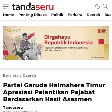
Home
Penting Dibaca
Politik
Perkara
Daerah
Buah
tandaseru.com | Penting Dibaca
tandaseru.com
Beranda
Daerah
Partai Garuda Halmahera Timur
Apresiasi Pelantikan Pejabat
Berdasarkan Hasil Asesmen
Tandaseru