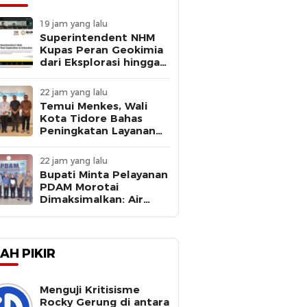
19 jam yang lalu
Superintendent NHM
Kupas Peran Geokimia
dari Eksplorasi hingga
Ekstraksi dalam
Webinar MGEI-SC UNG
22 jam yang lalu
Temui Menkes, Wali
Kota Tidore Bahas
Peningkatan Layanan
Kesehatan
22 jam yang lalu
Bupati Minta Pelayanan
PDAM Morotai
Dimaksimalkan: Air
Bersih Kebutuhan
Dasar
AH PIKIR
Menguji Kritisisme
Rocky Gerung di antara