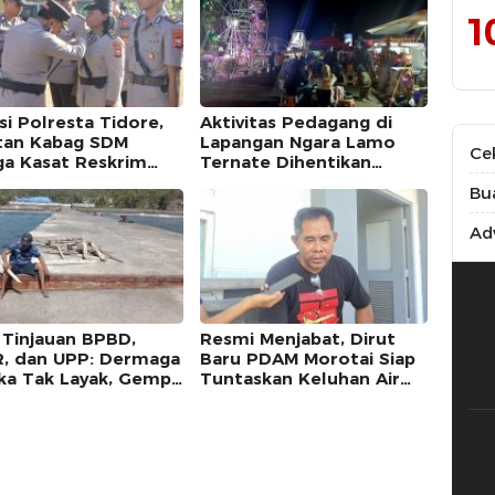
1
si Polresta Tidore,
Aktivitas Pedagang di
tan Kabag SDM
Lapangan Ngara Lamo
Ce
ga Kasat Reskrim
Ternate Dihentikan
i Berganti
Sementara Mulai 10
Bu
Agustus
Adv
l Tinjauan BPBD,
Resmi Menjabat, Dirut
, dan UPP: Dermaga
Baru PDAM Morotai Siap
ka Tak Layak, Gempa
Tuntaskan Keluhan Air
arah Kerusakan
Bersih