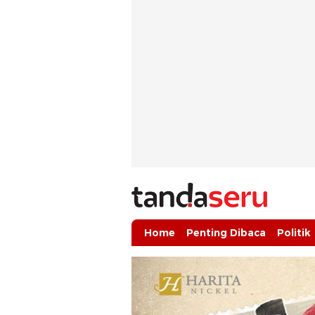
tandaseru.com | Penting Dibaca
tandaseru.com
Home
Penting Dibaca
Politik