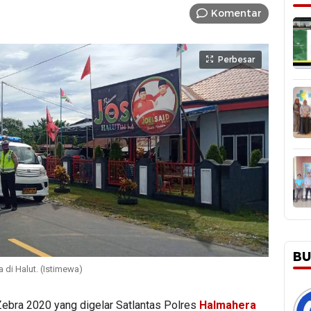
Komentar
Perbesar
BU
 di Halut. (Istimewa)
ebra 2020 yang digelar Satlantas Polres
Halmahera