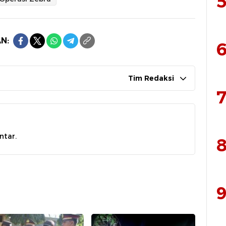
5
N:
6
Tim Redaksi
7
ntar.
8
9