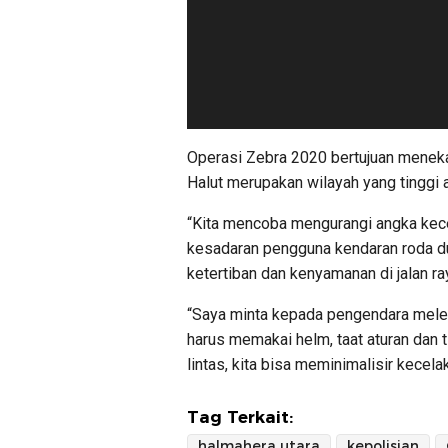
Operasi Zebra 2020 bertujuan menekan
Halut merupakan wilayah yang tinggi a
“Kita mencoba mengurangi angka kece
kesadaran pengguna kendaran roda du
ketertiban dan kenyamanan di jalan ra
“Saya minta kepada pengendara melen
harus memakai helm, taat aturan dan t
lintas, kita bisa meminimalisir kecela
Tag Terkait:
halmahera utara
kepolisian