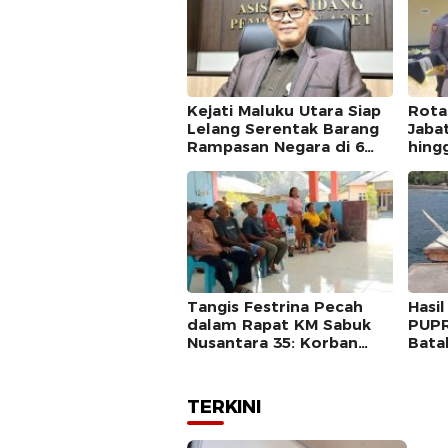
Kejati Maluku Utara Siap
Rota
Lelang Serentak Barang
Jaba
Rampasan Negara di 6
hing
Kabupaten
Resm
Tangis Festrina Pecah
Hasi
dalam Rapat KM Sabuk
PUPR
Nusantara 35: Korban
Bata
Tragedi Laut Barataku
Perp
Kini Sambut Harapan
Baru
TERKINI