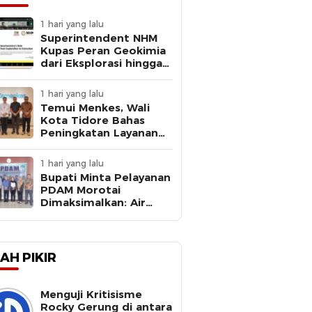
1 hari yang lalu
Superintendent NHM
Kupas Peran Geokimia
dari Eksplorasi hingga
Ekstraksi dalam
Webinar MGEI-SC UNG
1 hari yang lalu
Temui Menkes, Wali
Kota Tidore Bahas
Peningkatan Layanan
Kesehatan
1 hari yang lalu
Bupati Minta Pelayanan
PDAM Morotai
Dimaksimalkan: Air
Bersih Kebutuhan
Dasar
AH PIKIR
Menguji Kritisisme
Rocky Gerung di antara