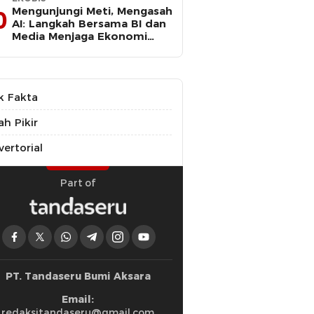
Mengunjungi Meti, Mengasah
0
AI: Langkah Bersama BI dan
Media Menjaga Ekonomi
Maluku Utara
k Fakta
ah Pikir
ertorial
Part of
PT. Tandaseru Bumi Aksara
Email:
redaksitandaseru@gmail.com