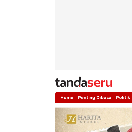
tandaseru.com | Penting Dibaca
tandaseru.com
Home
Penting Dibaca
Politik