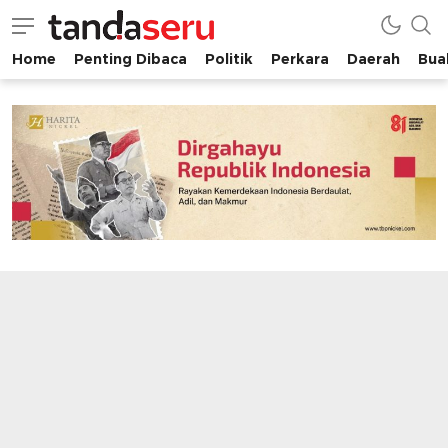
Home
Penting Dibaca
Politik
Perkara
Daerah
Buah
tandaseru.com | Penting Dibaca
tandaseru.com