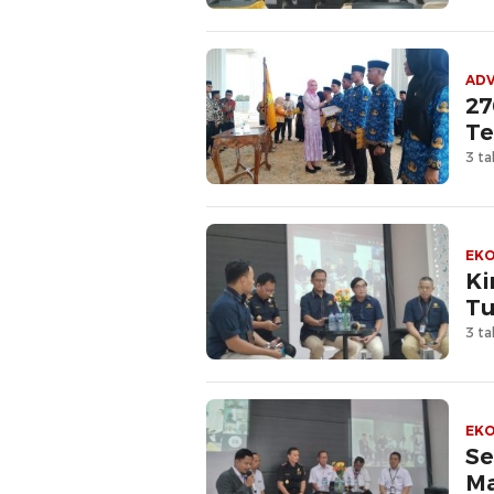
ADV
27
Te
3 ta
EKO
Ki
Tu
3 ta
EKO
Se
Ma