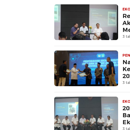
EKO
Re
Ak
M
3 ta
PEN
Na
Ke
20
3 ta
EKO
20
Ba
Ek
3 ta