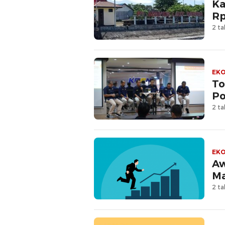
Ka
Rp
2 ta
EKO
To
Po
2 ta
EKO
Aw
Ma
2 ta