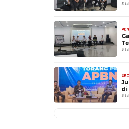
3 ta
PEN
Ga
Te
3 ta
EKO
Ju
di
3 ta