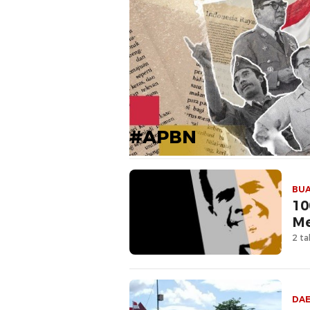
#APBN
BUA
10
Me
2 ta
DA