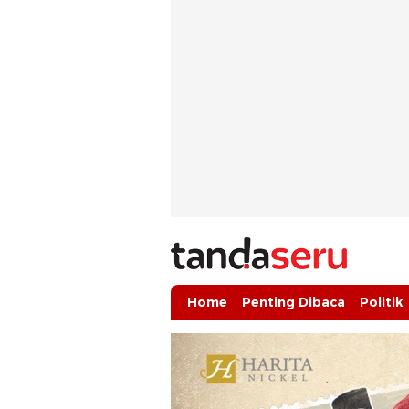
tandaseru.com | Penting Dibaca
tandaseru.com
Home
Penting Dibaca
Politik