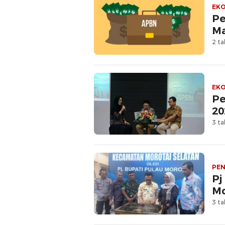
EKO
Pe
Ma
2 ta
EKO
Pe
20
3 ta
PEN
Pj
Mo
3 ta