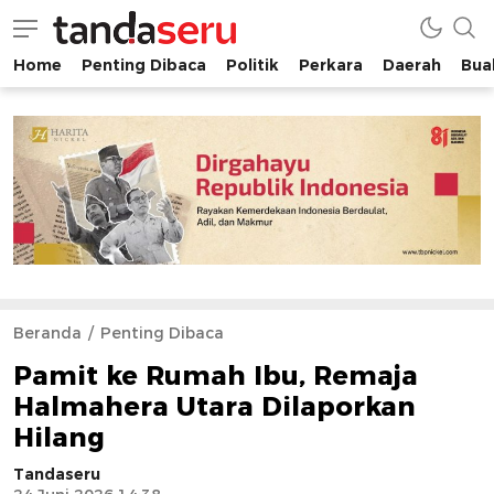
Home
Penting Dibaca
Politik
Perkara
Daerah
Buah
tandaseru.com | Penting Dibaca
tandaseru.com
Beranda
Penting Dibaca
Pamit ke Rumah Ibu, Remaja
Halmahera Utara Dilaporkan
Hilang
Tandaseru