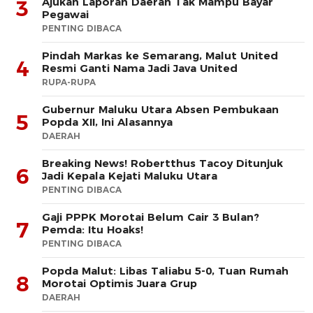
Ajukan Laporan Daerah Tak Mampu Bayar
3
Pegawai
PENTING DIBACA
Pindah Markas ke Semarang, Malut United
4
Resmi Ganti Nama Jadi Java United
RUPA-RUPA
Gubernur Maluku Utara Absen Pembukaan
5
Popda XII, Ini Alasannya
DAERAH
Breaking News! Robertthus Tacoy Ditunjuk
6
Jadi Kepala Kejati Maluku Utara
PENTING DIBACA
Gaji PPPK Morotai Belum Cair 3 Bulan?
7
Pemda: Itu Hoaks!
PENTING DIBACA
Popda Malut: Libas Taliabu 5-0, Tuan Rumah
8
Morotai Optimis Juara Grup
DAERAH