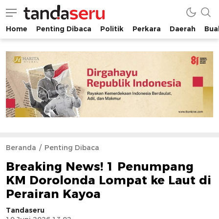
Home
Penting Dibaca
Politik
Perkara
Daerah
Buah
tandaseru.com | Penting Dibaca
tandaseru.com
Beranda
Penting Dibaca
Breaking News! 1 Penumpang
KM Dorolonda Lompat ke Laut di
Perairan Kayoa
Tandaseru