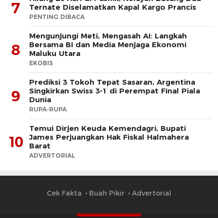
7
Ternate Diselamatkan Kapal Kargo Prancis
PENTING DIBACA
Mengunjungi Meti, Mengasah AI: Langkah
Bersama BI dan Media Menjaga Ekonomi
8
Maluku Utara
EKOBIS
Prediksi 3 Tokoh Tepat Sasaran, Argentina
Singkirkan Swiss 3-1 di Perempat Final Piala
9
Dunia
RUPA-RUPA
​Temui Dirjen Keuda Kemendagri, Bupati
James Perjuangkan Hak Fiskal Halmahera
10
Barat
ADVERTORIAL
Cek Fakta
Buah Pikir
Advertorial