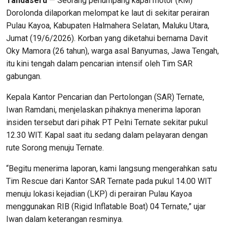
Tandaseru
— Seorang penumpang kapal motor (KM)
Dorolonda dilaporkan melompat ke laut di sekitar perairan
Pulau Kayoa, Kabupaten Halmahera Selatan, Maluku Utara,
Jumat (19/6/2026). Korban yang diketahui bernama Davit
Oky Mamora (26 tahun), warga asal Banyumas, Jawa Tengah,
itu kini tengah dalam pencarian intensif oleh Tim SAR
gabungan.
Kepala Kantor Pencarian dan Pertolongan (SAR) Ternate,
Iwan Ramdani, menjelaskan pihaknya menerima laporan
insiden tersebut dari pihak PT Pelni Ternate sekitar pukul
12.30 WIT. Kapal saat itu sedang dalam pelayaran dengan
rute Sorong menuju Ternate.
“Begitu menerima laporan, kami langsung mengerahkan satu
Tim Rescue dari Kantor SAR Ternate pada pukul 14.00 WIT
menuju lokasi kejadian (LKP) di perairan Pulau Kayoa
menggunakan RIB (Rigid Inflatable Boat) 04 Ternate,” ujar
Iwan dalam keterangan resminya.