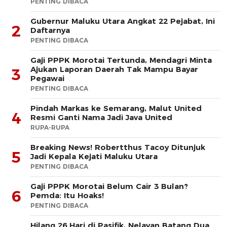
PENTING DIBACA
Gubernur Maluku Utara Angkat 22 Pejabat, Ini
2
Daftarnya
PENTING DIBACA
Gaji PPPK Morotai Tertunda, Mendagri Minta
Ajukan Laporan Daerah Tak Mampu Bayar
3
Pegawai
PENTING DIBACA
Pindah Markas ke Semarang, Malut United
4
Resmi Ganti Nama Jadi Java United
RUPA-RUPA
Breaking News! Robertthus Tacoy Ditunjuk
5
Jadi Kepala Kejati Maluku Utara
PENTING DIBACA
Gaji PPPK Morotai Belum Cair 3 Bulan?
6
Pemda: Itu Hoaks!
PENTING DIBACA
Hilang 26 Hari di Pasifik, Nelayan Batang Dua