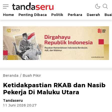
Home
Penting Dibaca
Politik
Perkara
Daerah
Buah
tandaseru.com | Penting Dibaca
tandaseru.com
Beranda
Buah Pikir
Ketidakpastian RKAB dan Nasib
Pekerja Di Maluku Utara
Tandaseru
11 Juni 2026 20:27