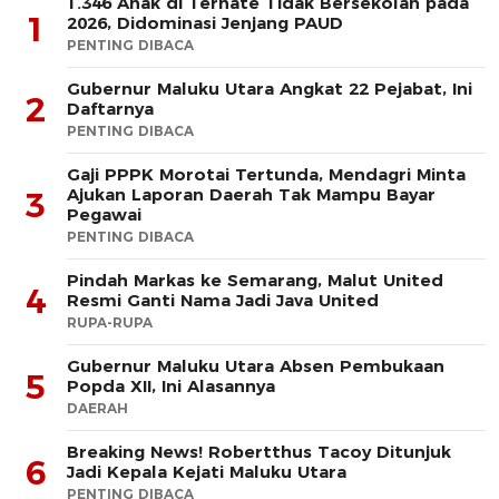
1.346 Anak di Ternate Tidak Bersekolah pada
1
2026, Didominasi Jenjang PAUD
PENTING DIBACA
Gubernur Maluku Utara Angkat 22 Pejabat, Ini
2
Daftarnya
PENTING DIBACA
Gaji PPPK Morotai Tertunda, Mendagri Minta
Ajukan Laporan Daerah Tak Mampu Bayar
3
Pegawai
PENTING DIBACA
Pindah Markas ke Semarang, Malut United
4
Resmi Ganti Nama Jadi Java United
RUPA-RUPA
Gubernur Maluku Utara Absen Pembukaan
5
Popda XII, Ini Alasannya
DAERAH
Breaking News! Robertthus Tacoy Ditunjuk
6
Jadi Kepala Kejati Maluku Utara
PENTING DIBACA