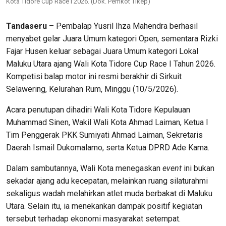
Kota Tidore Cup Race I 2026. (Dok. Pemkot Tikep)
Tandaseru
– Pembalap Yusril Ihza Mahendra berhasil
menyabet gelar Juara Umum kategori Open, sementara Rizki
Fajar Husen keluar sebagai Juara Umum kategori Lokal
Maluku Utara ajang Wali Kota Tidore Cup Race I Tahun 2026.
Kompetisi balap motor ini resmi berakhir di Sirkuit
Selawering, Kelurahan Rum, Minggu (10/5/2026).
Acara penutupan dihadiri Wali Kota Tidore Kepulauan
Muhammad Sinen, Wakil Wali Kota Ahmad Laiman, Ketua I
Tim Penggerak PKK Sumiyati Ahmad Laiman, Sekretaris
Daerah Ismail Dukomalamo, serta Ketua DPRD Ade Kama.
Dalam sambutannya, Wali Kota menegaskan
event
ini bukan
sekadar ajang adu kecepatan, melainkan ruang silaturahmi
sekaligus wadah melahirkan atlet muda berbakat di Maluku
Utara. Selain itu, ia menekankan dampak positif kegiatan
tersebut terhadap ekonomi masyarakat setempat.