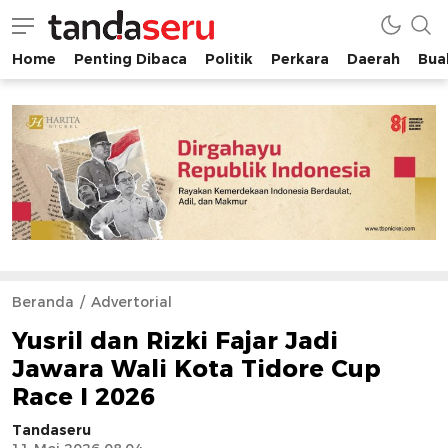
Home
Penting Dibaca
Politik
Perkara
Daerah
Buah
tandaseru.com | Penting Dibaca
tandaseru.com
Beranda
Advertorial
Yusril dan Rizki Fajar Jadi
Jawara Wali Kota Tidore Cup
Race I 2026
Tandaseru