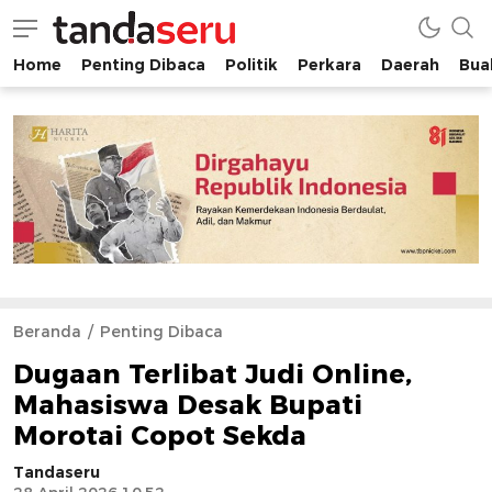
Home
Penting Dibaca
Politik
Perkara
Daerah
Buah
tandaseru.com | Penting Dibaca
tandaseru.com
Beranda
Penting Dibaca
Dugaan Terlibat Judi Online,
Mahasiswa Desak Bupati
Morotai Copot Sekda
Tandaseru