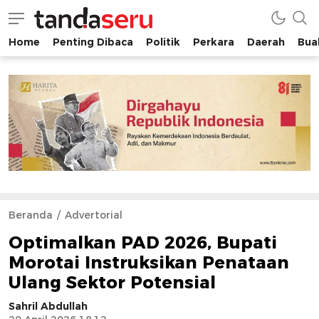
Home
Penting Dibaca
Politik
Perkara
Daerah
Buah
tandaseru.com | Penting Dibaca
tandaseru.com
Beranda
Advertorial
​Optimalkan PAD 2026, Bupati
Morotai Instruksikan Penataan
Ulang Sektor Potensial
Sahril Abdullah