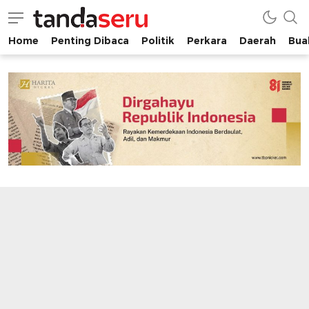
Home
Penting Dibaca
Politik
Perkara
Daerah
Buah
tandaseru.com | Penting Dibaca
tandaseru.com