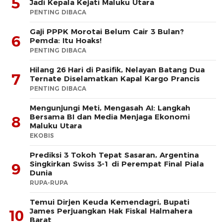
5
Jadi Kepala Kejati Maluku Utara
PENTING DIBACA
Gaji PPPK Morotai Belum Cair 3 Bulan?
6
Pemda: Itu Hoaks!
PENTING DIBACA
Hilang 26 Hari di Pasifik, Nelayan Batang Dua
7
Ternate Diselamatkan Kapal Kargo Prancis
PENTING DIBACA
Mengunjungi Meti, Mengasah AI: Langkah
Bersama BI dan Media Menjaga Ekonomi
8
Maluku Utara
EKOBIS
Prediksi 3 Tokoh Tepat Sasaran, Argentina
Singkirkan Swiss 3-1 di Perempat Final Piala
9
Dunia
RUPA-RUPA
​Temui Dirjen Keuda Kemendagri, Bupati
James Perjuangkan Hak Fiskal Halmahera
10
Barat