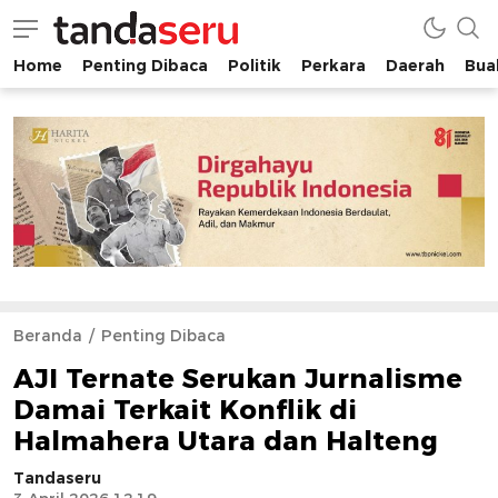
Home
Penting Dibaca
Politik
Perkara
Daerah
Buah
tandaseru.com | Penting Dibaca
tandaseru.com
Beranda
Penting Dibaca
AJI Ternate Serukan Jurnalisme
Damai Terkait Konflik di
Halmahera Utara dan Halteng
Tandaseru