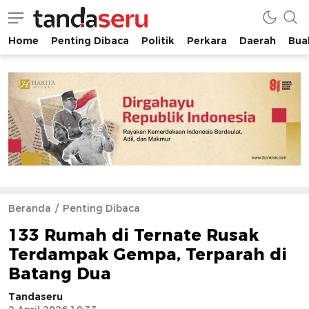
Home
Penting Dibaca
Politik
Perkara
Daerah
Buah
tandaseru.com | Penting Dibaca
tandaseru.com
Beranda
Penting Dibaca
133 Rumah di Ternate Rusak
Terdampak Gempa, Terparah di
Batang Dua
Tandaseru