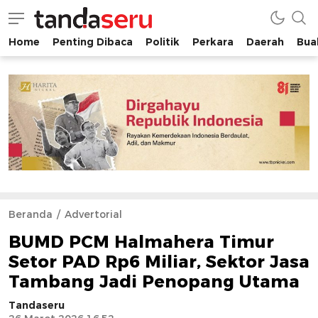
Home
Penting Dibaca
Politik
Perkara
Daerah
Buah
tandaseru.com | Penting Dibaca
tandaseru.com
Beranda
Advertorial
BUMD PCM Halmahera Timur
Setor PAD Rp6 Miliar, Sektor Jasa
Tambang Jadi Penopang Utama
Tandaseru