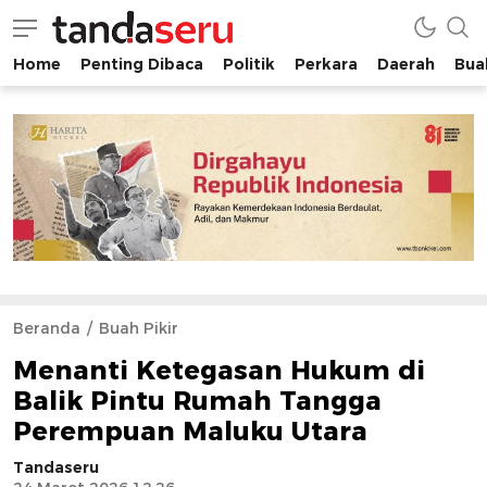
Home
Penting Dibaca
Politik
Perkara
Daerah
Buah
tandaseru.com | Penting Dibaca
tandaseru.com
Beranda
Buah Pikir
Menanti Ketegasan Hukum di
Balik Pintu Rumah Tangga
Perempuan Maluku Utara
Tandaseru