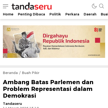
Home
Penting Dibaca
Politik
Perkara
Daerah
Buah
tandaseru.com | Penting Dibaca
tandaseru.com
Beranda
Buah Pikir
Ambang Batas Parlemen dan
Problem Representasi dalam
Demokrasi
Tandaseru