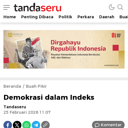
Home
Penting Dibaca
Politik
Perkara
Daerah
Buah
tandaseru.com | Penting Dibaca
tandaseru.com
Beranda
Buah Pikir
Demokrasi dalam Indeks
Tandaseru
25 Februari 2026 11:07
Komentar