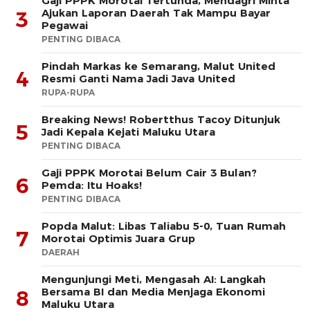
Gaji PPPK Morotai Tertunda, Mendagri Minta
Ajukan Laporan Daerah Tak Mampu Bayar
3
Pegawai
PENTING DIBACA
Pindah Markas ke Semarang, Malut United
4
Resmi Ganti Nama Jadi Java United
RUPA-RUPA
Breaking News! Robertthus Tacoy Ditunjuk
5
Jadi Kepala Kejati Maluku Utara
PENTING DIBACA
Gaji PPPK Morotai Belum Cair 3 Bulan?
6
Pemda: Itu Hoaks!
PENTING DIBACA
Popda Malut: Libas Taliabu 5-0, Tuan Rumah
7
Morotai Optimis Juara Grup
DAERAH
Mengunjungi Meti, Mengasah AI: Langkah
Bersama BI dan Media Menjaga Ekonomi
8
Maluku Utara