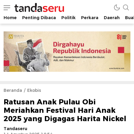
Home
Penting Dibaca
Politik
Perkara
Daerah
Buah
tandaseru.com | Penting Dibaca
tandaseru.com
Beranda
Ekobis
Ratusan Anak Pulau Obi
Meriahkan Festival Hari Anak
2025 yang Digagas Harita Nickel
Tandaseru