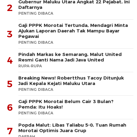
Gubernur Maluku Utara Angkat 22 Pejabat, Ini
2
Daftarnya
PENTING DIBACA
Gaji PPPK Morotai Tertunda, Mendagri Minta
Ajukan Laporan Daerah Tak Mampu Bayar
3
Pegawai
PENTING DIBACA
Pindah Markas ke Semarang, Malut United
4
Resmi Ganti Nama Jadi Java United
RUPA-RUPA
Breaking News! Robertthus Tacoy Ditunjuk
5
Jadi Kepala Kejati Maluku Utara
PENTING DIBACA
Gaji PPPK Morotai Belum Cair 3 Bulan?
6
Pemda: Itu Hoaks!
PENTING DIBACA
Popda Malut: Libas Taliabu 5-0, Tuan Rumah
7
Morotai Optimis Juara Grup
DAERAH