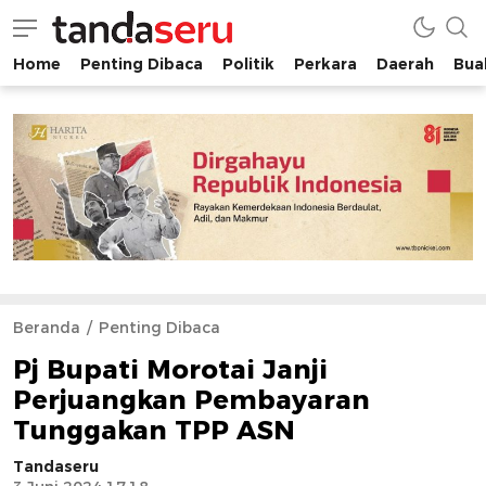
Home
Penting Dibaca
Politik
Perkara
Daerah
Buah
tandaseru.com | Penting Dibaca
tandaseru.com
Beranda
Penting Dibaca
Pj Bupati Morotai Janji
Perjuangkan Pembayaran
Tunggakan TPP ASN
Tandaseru