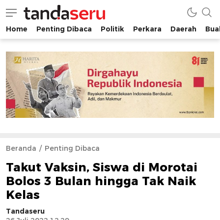
Home
Penting Dibaca
Politik
Perkara
Daerah
Buah
tandaseru.com | Penting Dibaca
tandaseru.com
Beranda
Penting Dibaca
Takut Vaksin, Siswa di Morotai
Bolos 3 Bulan hingga Tak Naik
Kelas
Tandaseru