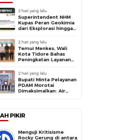
2 hari yang lalu
Superintendent NHM
Kupas Peran Geokimia
dari Eksplorasi hingga
Ekstraksi dalam
Webinar MGEI-SC UNG
2 hari yang lalu
Temui Menkes, Wali
Kota Tidore Bahas
Peningkatan Layanan
Kesehatan
2 hari yang lalu
Bupati Minta Pelayanan
PDAM Morotai
Dimaksimalkan: Air
Bersih Kebutuhan
Dasar
AH PIKIR
Menguji Kritisisme
Rocky Gerung di antara