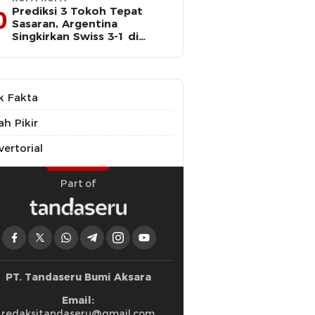
Prediksi 3 Tokoh Tepat
0
Sasaran, Argentina
Singkirkan Swiss 3-1 di
Perempat Final Piala Dunia
k Fakta
ah Pikir
ertorial
Part of
PT. Tandaseru Bumi Aksara
Email:
redaksitandaseru@gmail.com