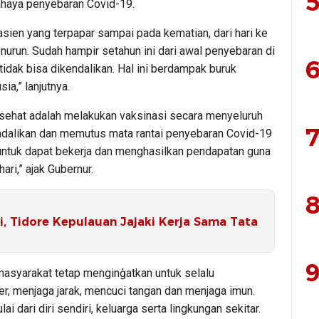
5
ahaya penyebaran Covid-19.
asien yang terpapar sampai pada kematian, dari hari ke
urun. Sudah hampir setahun ini dari awal penyebaran di
6
idak bisa dikendalikan. Hal ini berdampak buruk
a,” lanjutnya.
an sehat adalah melakukan vaksinasi secara menyeluruh
7
dalikan dan memutus mata rantai penyebaran Covid-19
untuk dapat bekerja dan menghasilkan pendapatan guna
ri,” ajak Gubernur.
8
i, Tidore Kepulauan Jajaki Kerja Sama Tata
9
masyarakat tetap menginģatkan untuk selalu
 menjaga jarak, mencuci tangan dan menjaga imun.
i dari diri sendiri, keluarga serta lingkungan sekitar.