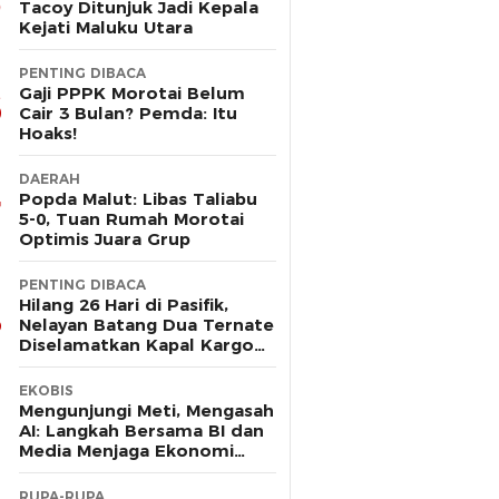
Tacoy Ditunjuk Jadi Kepala
Kejati Maluku Utara
PENTING DIBACA
Gaji PPPK Morotai Belum
Cair 3 Bulan? Pemda: Itu
Hoaks!
DAERAH
Popda Malut: Libas Taliabu
5-0, Tuan Rumah Morotai
Optimis Juara Grup
PENTING DIBACA
Hilang 26 Hari di Pasifik,
Nelayan Batang Dua Ternate
Diselamatkan Kapal Kargo
Prancis
EKOBIS
Mengunjungi Meti, Mengasah
AI: Langkah Bersama BI dan
Media Menjaga Ekonomi
Maluku Utara
RUPA-RUPA