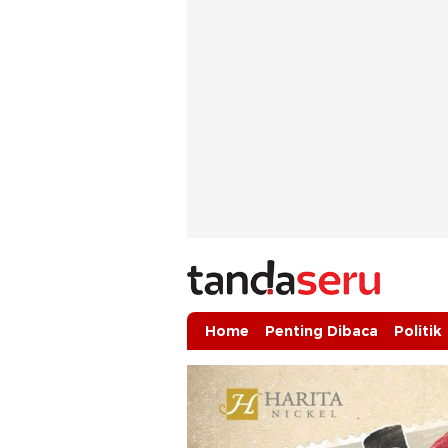
tandaseru.com | Penting Dibaca
tandaseru.com
Home
Penting Dibaca
Politik