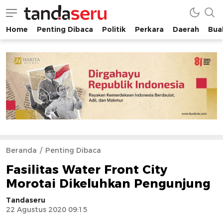
Home
Penting Dibaca
Politik
Perkara
Daerah
Buah
tandaseru.com | Penting Dibaca
tandaseru.com
Beranda
Penting Dibaca
Fasilitas Water Front City
Morotai Dikeluhkan Pengunjung
Tandaseru
22 Agustus 2020 09:15