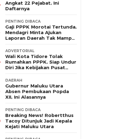
Angkat 22 Pejabat, Ini
Daftarnya
PENTING DIBACA
Gaji PPPK Morotai Tertunda,
Mendagri Minta Ajukan
Laporan Daerah Tak Mampu
Bayar Pegawai
ADVERTORIAL
Wali Kota Tidore Tolak
Rumahkan PPPK, Siap Undur
Diri Jika Kebijakan Pusat
Korbankan Ribuan Pegawai
DAERAH
Gubernur Maluku Utara
Absen Pembukaan Popda
XII, Ini Alasannya
PENTING DIBACA
Breaking News! Robertthus
Tacoy Ditunjuk Jadi Kepala
Kejati Maluku Utara