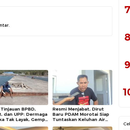
7
ntar.
8
9
1
l Tinjauan BPBD,
Resmi Menjabat, Dirut
, dan UPP: Dermaga
Baru PDAM Morotai Siap
ka Tak Layak, Gempa
Tuntaskan Keluhan Air
Ce
arah Kerusakan
Bersih