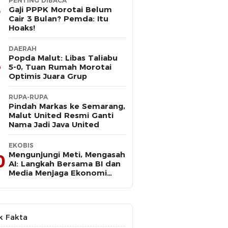
PENTING DIBACA
Gaji PPPK Morotai Belum
Cair 3 Bulan? Pemda: Itu
Hoaks!
DAERAH
Popda Malut: Libas Taliabu
5-0, Tuan Rumah Morotai
Optimis Juara Grup
RUPA-RUPA
Pindah Markas ke Semarang,
Malut United Resmi Ganti
Nama Jadi Java United
EKOBIS
Mengunjungi Meti, Mengasah
0
AI: Langkah Bersama BI dan
Media Menjaga Ekonomi
Maluku Utara
k Fakta