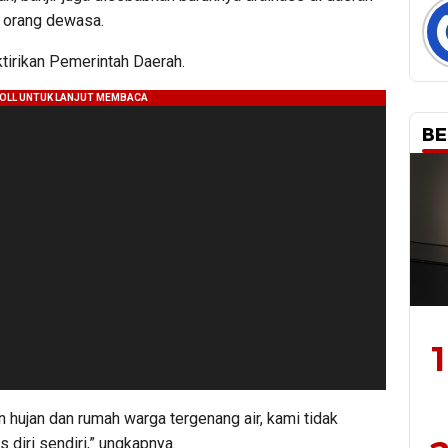
t orang dewasa.
ktirikan Pemerintah Daerah.
BE
1
un hujan dan rumah warga tergenang air, kami tidak
 diri sendiri,” ungkapnya.