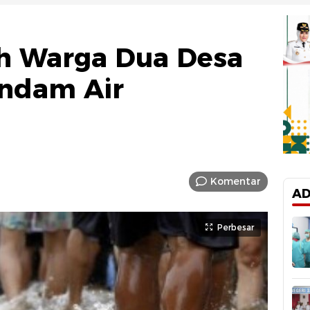
h Warga Dua Desa
endam Air
Komentar
AD
Perbesar