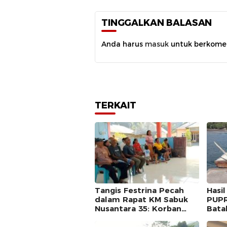
TINGGALKAN BALASAN
Anda harus
masuk
untuk berkome
TERKAIT
Tangis Festrina Pecah
Hasi
dalam Rapat KM Sabuk
PUPR
Nusantara 35: Korban
Bata
Tragedi Laut Barataku
Perp
Kini Sambut Harapan