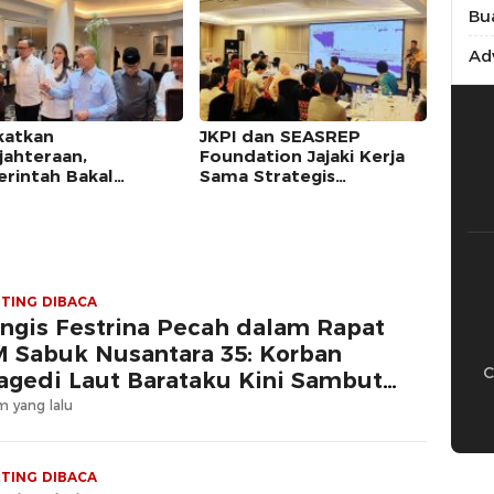
Bu
Adv
katkan
JKPI dan SEASREP
jahteraan,
Foundation Jajaki Kerja
rintah Bakal
Sama Strategis
un 2.000 Kampung
Pemajuan Kebudayaan di
yan
George Town Malaysia
TING DIBACA
ngis Festrina Pecah dalam Rapat
 Sabuk Nusantara 35: Korban
C
agedi Laut Barataku Kini Sambut
rapan Baru
m yang lalu
TING DIBACA