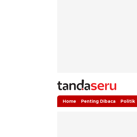
tandaseru.com | Penting Dibaca
tandaseru.com
Home
Penting Dibaca
Politik