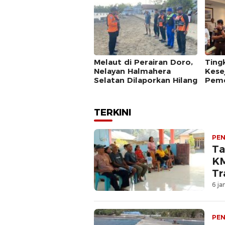
Baru
Melaut di Perairan Doro,
Ting
Nelayan Halmahera
Kese
Selatan Dilaporkan Hilang
Peme
Bang
Nela
TERKINI
PEN
Ta
KM
Tr
Ha
6 ja
PEN