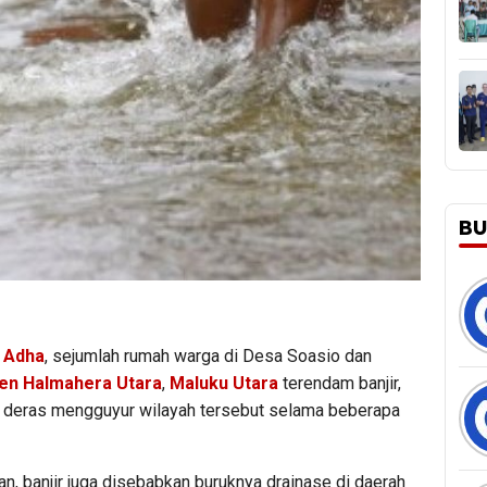
BU
l Adha
, sejumlah rumah warga di Desa Soasio dan
en Halmahera Utara
,
Maluku Utara
terendam banjir,
an deras mengguyur wilayah tersebut selama beberapa
, banjir juga disebabkan buruknya drainase di daerah