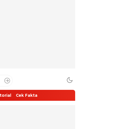
torial
Cek Fakta