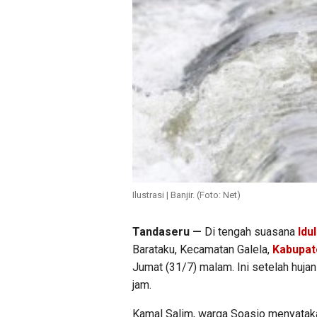
Ilustrasi | Banjir. (Foto: Net)
Tandaseru —
Di tengah suasana
Idu
Barataku, Kecamatan Galela,
Kabupat
Jumat (31/7) malam. Ini setelah huj
jam.
Kamal Salim, warga Soasio menyatakan