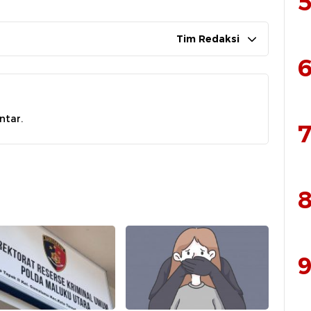
5
Tim Redaksi
6
ntar.
7
8
9