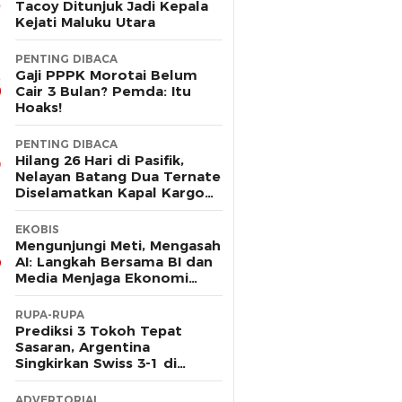
Tacoy Ditunjuk Jadi Kepala
Kejati Maluku Utara
PENTING DIBACA
Gaji PPPK Morotai Belum
Cair 3 Bulan? Pemda: Itu
Hoaks!
PENTING DIBACA
Hilang 26 Hari di Pasifik,
Nelayan Batang Dua Ternate
Diselamatkan Kapal Kargo
Prancis
EKOBIS
Mengunjungi Meti, Mengasah
AI: Langkah Bersama BI dan
Media Menjaga Ekonomi
Maluku Utara
RUPA-RUPA
Prediksi 3 Tokoh Tepat
Sasaran, Argentina
Singkirkan Swiss 3-1 di
Perempat Final Piala Dunia
ADVERTORIAL