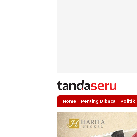
tandaseru.com | Penting Dibaca
tandaseru.com
Home
Penting Dibaca
Politik