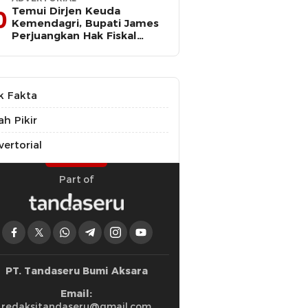
​Temui Dirjen Keuda
0
Kemendagri, Bupati James
Perjuangkan Hak Fiskal
Halmahera Barat
k Fakta
ah Pikir
ertorial
Part of
PT. Tandaseru Bumi Aksara
Email:
redaksitandaseru@gmail.com