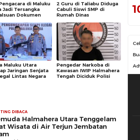
Pengacara di Maluku
2 Guru di Taliabu Diduga
1
a Jadi Tersangka
Cabuli Siswi SMP di
alsuan Dokumen
Rumah Dinas
Ce
Bu
a Maluku Utara
Pengedar Narkoba di
Adv
ap Jaringan Senjata
Kawasan IWIP Halmahera
legal Lintas Negara
Tengah Diciduk Polisi
TING DIBACA
muda Halmahera Utara Tenggelam
at Wisata di Air Terjun Jembatan
lam