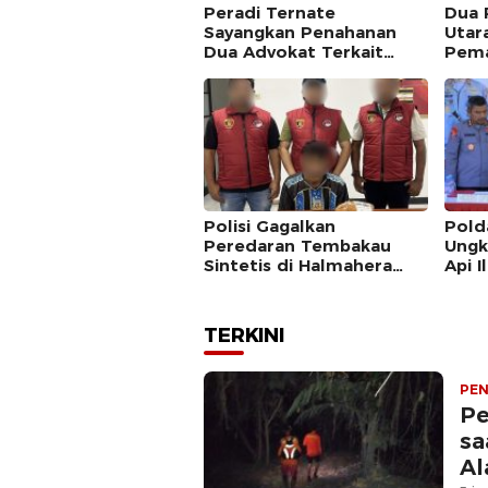
Peradi Ternate
Dua 
Sayangkan Penahanan
Utar
Dua Advokat Terkait
Pem
Kasus Pemalsuan Surat
Kuasa
Polisi Gagalkan
Pold
Peredaran Tembakau
Ungk
Sintetis di Halmahera
Api I
Tengah
TERKINI
PEN
Pe
sa
A