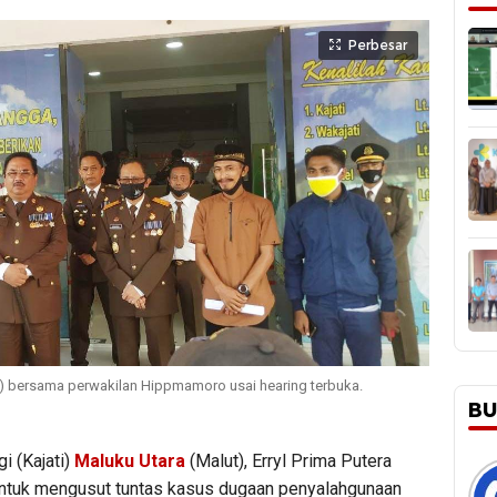
Perbesar
gah) bersama perwakilan Hippmamoro usai hearing terbuka.
BU
i (Kajati)
Maluku Utara
(Malut), Erryl Prima Putera
untuk mengusut tuntas kasus dugaan penyalahgunaan