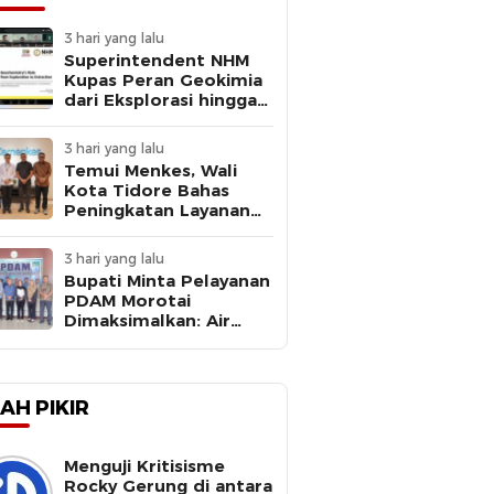
3 hari yang lalu
Superintendent NHM
Kupas Peran Geokimia
dari Eksplorasi hingga
Ekstraksi dalam
Webinar MGEI-SC UNG
3 hari yang lalu
Temui Menkes, Wali
Kota Tidore Bahas
Peningkatan Layanan
Kesehatan
3 hari yang lalu
Bupati Minta Pelayanan
PDAM Morotai
Dimaksimalkan: Air
Bersih Kebutuhan
Dasar
AH PIKIR
Menguji Kritisisme
Rocky Gerung di antara