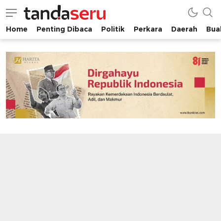
Home
Penting Dibaca
Politik
Perkara
Daerah
Buah
tandaseru.com | Penting Dibaca
tandaseru.com