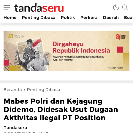
Home
Penting Dibaca
Politik
Perkara
Daerah
Buah
tandaseru.com | Penting Dibaca
tandaseru.com
Beranda
Penting Dibaca
Mabes Polri dan Kejagung
Didemo, Didesak Usut Dugaan
Aktivitas Ilegal PT Position
Tandaseru