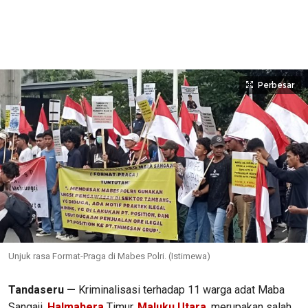
Perbesar
Unjuk rasa Format-Praga di Mabes Polri. (Istimewa)
Tandaseru —
Kriminalisasi terhadap 11 warga adat Maba
Sangaji,
Halmahera
Timur,
Maluku Utara
, merupakan salah