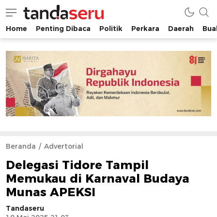
Home
Penting Dibaca
Politik
Perkara
Daerah
Buah
tandaseru.com | Penting Dibaca
tandaseru.com
Beranda
Advertorial
Delegasi Tidore Tampil
Memukau di Karnaval Budaya
Munas APEKSI
Tandaseru