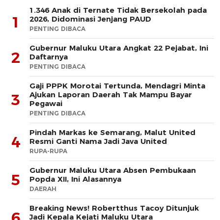
1.346 Anak di Ternate Tidak Bersekolah pada
1
2026, Didominasi Jenjang PAUD
PENTING DIBACA
Gubernur Maluku Utara Angkat 22 Pejabat, Ini
2
Daftarnya
PENTING DIBACA
Gaji PPPK Morotai Tertunda, Mendagri Minta
Ajukan Laporan Daerah Tak Mampu Bayar
3
Pegawai
PENTING DIBACA
Pindah Markas ke Semarang, Malut United
4
Resmi Ganti Nama Jadi Java United
RUPA-RUPA
Gubernur Maluku Utara Absen Pembukaan
5
Popda XII, Ini Alasannya
DAERAH
Breaking News! Robertthus Tacoy Ditunjuk
6
Jadi Kepala Kejati Maluku Utara