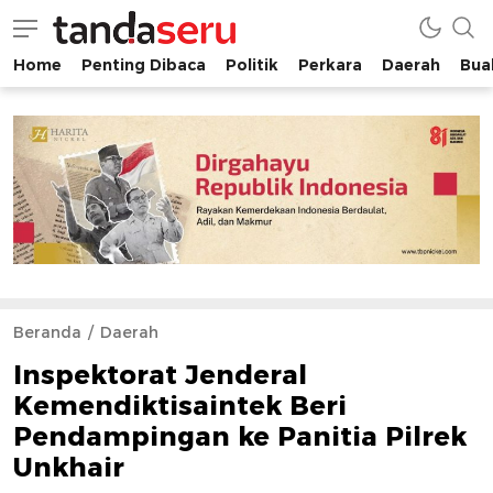
Home
Penting Dibaca
Politik
Perkara
Daerah
Buah
tandaseru.com | Penting Dibaca
tandaseru.com
Beranda
Daerah
Inspektorat Jenderal
Kemendiktisaintek Beri
Pendampingan ke Panitia Pilrek
Unkhair