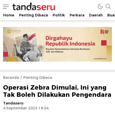
Home
Penting Dibaca
Politik
Perkara
Daerah
Buah
tandaseru.com | Penting Dibaca
tandaseru.com
Beranda
Penting Dibaca
Operasi Zebra Dimulai, Ini yang
Tak Boleh Dilakukan Pengendara
Tandaseru
4 September 2023 16:34