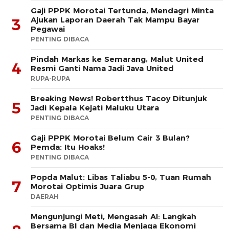
Gaji PPPK Morotai Tertunda, Mendagri Minta
Ajukan Laporan Daerah Tak Mampu Bayar
3
Pegawai
PENTING DIBACA
Pindah Markas ke Semarang, Malut United
4
Resmi Ganti Nama Jadi Java United
RUPA-RUPA
Breaking News! Robertthus Tacoy Ditunjuk
5
Jadi Kepala Kejati Maluku Utara
PENTING DIBACA
Gaji PPPK Morotai Belum Cair 3 Bulan?
6
Pemda: Itu Hoaks!
PENTING DIBACA
Popda Malut: Libas Taliabu 5-0, Tuan Rumah
7
Morotai Optimis Juara Grup
DAERAH
Mengunjungi Meti, Mengasah AI: Langkah
Bersama BI dan Media Menjaga Ekonomi