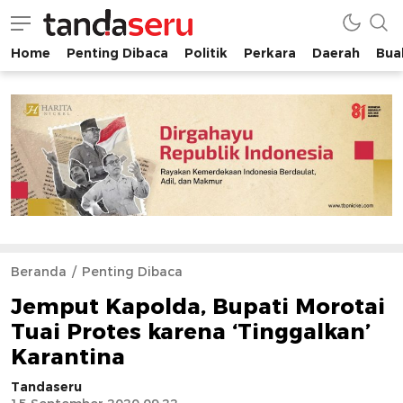
Home
Penting Dibaca
Politik
Perkara
Daerah
Buah
tandaseru.com | Penting Dibaca
tandaseru.com
Beranda
Penting Dibaca
Jemput Kapolda, Bupati Morotai
Tuai Protes karena ‘Tinggalkan’
Karantina
Tandaseru