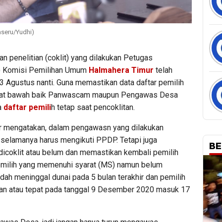
aseru/Yudhi)
 penelitian (coklit) yang dilakukan Petugas
) Komisi Pemilihan Umum
Halmahera Timur
telah
13 Agustus nanti. Guna memastikan data daftar pemilih
ngkat bawah baik Panwascam maupun Pengawas Desa
a
daftar pemili
h tetap saat pencoklitan.
ir mengatakan, dalam pengawasn yang dilakukan
elamanya harus mengikuti PPDP. Tetapi juga
BE
dicoklit atau belum dan memastikan kembali pemilih
emilih yang memenuhi syarat (MS) namun belum
dah meninggal dunai pada 5 bulan terakhir dan pemilih
n atau tepat pada tanggal 9 Desember 2020 masuk 17