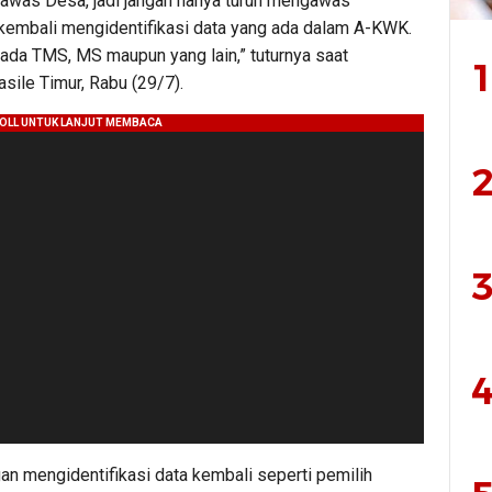
awas Desa, jadi jangan hanya turun mengawas
embali mengidentifikasi data yang ada dalam A-KWK.
pada TMS, MS maupun yang lain,” tuturnya saat
1
ile Timur, Rabu (29/7).
2
3
4
n mengidentifikasi data kembali seperti pemilih