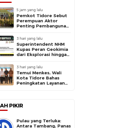
5 jam yang lalu
Pemkot Tidore Sebut
Perempuan Aktor
Penting Pembangunan
di Milad ke-109 Aisyiyah
3 hari yang lalu
Superintendent NHM
Kupas Peran Geokimia
dari Eksplorasi hingga
Ekstraksi dalam
Webinar MGEI-SC UNG
3 hari yang lalu
Temui Menkes, Wali
Kota Tidore Bahas
Peningkatan Layanan
Kesehatan
AH PIKIR
Pulau yang Terluka:
Antara Tambang, Panas