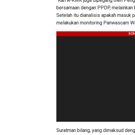
“Kan A-KWK juga dipegang oleh Peng
bersamaan dengan PPDP, melainkan k
Setelah itu dianalisis apakah masuk 
melakukan monitoring Panwascam Was
Suratman bilang, yang dimaksud denga