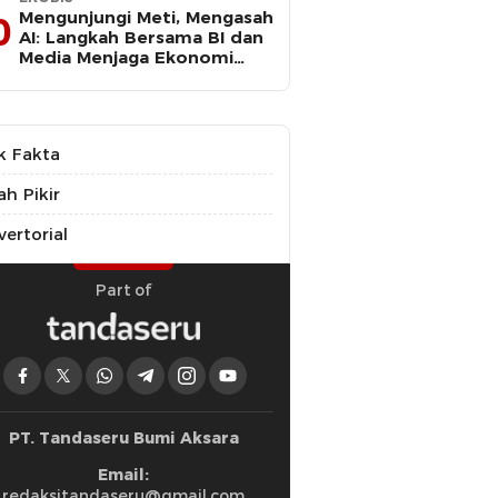
Mengunjungi Meti, Mengasah
0
AI: Langkah Bersama BI dan
Media Menjaga Ekonomi
Maluku Utara
k Fakta
ah Pikir
ertorial
Part of
PT. Tandaseru Bumi Aksara
Email:
redaksitandaseru@gmail.com