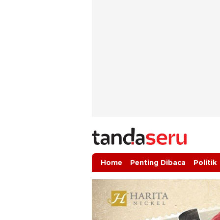
tandaseru.com | Penting Dibaca
tandaseru.com
Home
Penting Dibaca
Politik