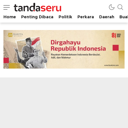
Home
Penting Dibaca
Politik
Perkara
Daerah
Buah
tandaseru.com | Penting Dibaca
tandaseru.com