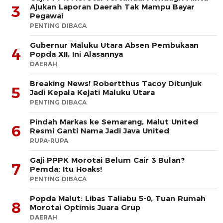
Ajukan Laporan Daerah Tak Mampu Bayar
3
Pegawai
PENTING DIBACA
Gubernur Maluku Utara Absen Pembukaan
4
Popda XII, Ini Alasannya
DAERAH
Breaking News! Robertthus Tacoy Ditunjuk
5
Jadi Kepala Kejati Maluku Utara
PENTING DIBACA
Pindah Markas ke Semarang, Malut United
6
Resmi Ganti Nama Jadi Java United
RUPA-RUPA
Gaji PPPK Morotai Belum Cair 3 Bulan?
7
Pemda: Itu Hoaks!
PENTING DIBACA
Popda Malut: Libas Taliabu 5-0, Tuan Rumah
8
Morotai Optimis Juara Grup
DAERAH