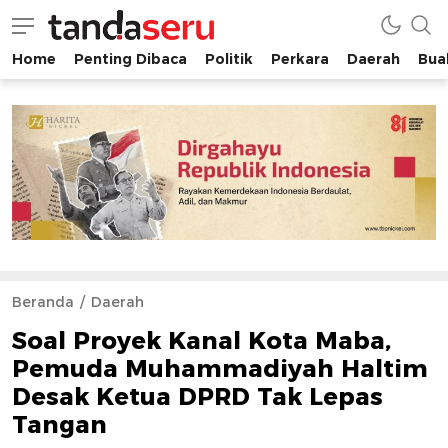
Home
Penting Dibaca
Politik
Perkara
Daerah
Buah
tandaseru.com | Penting Dibaca
tandaseru.com
Beranda
Daerah
Soal Proyek Kanal Kota Maba,
Pemuda Muhammadiyah Haltim
Desak Ketua DPRD Tak Lepas
Tangan