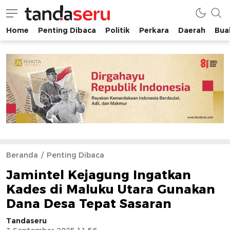
Home
Penting Dibaca
Politik
Perkara
Daerah
Buah
tandaseru.com | Penting Dibaca
tandaseru.com
Beranda
Penting Dibaca
Jamintel Kejagung Ingatkan
Kades di Maluku Utara Gunakan
Dana Desa Tepat Sasaran
Tandaseru