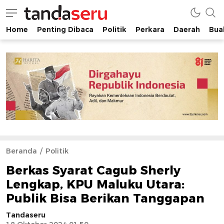
Home
Penting Dibaca
Politik
Perkara
Daerah
Buah
tandaseru.com | Penting Dibaca
tandaseru.com
Beranda
Politik
Berkas Syarat Cagub Sherly
Lengkap, KPU Maluku Utara:
Publik Bisa Berikan Tanggapan
Tandaseru