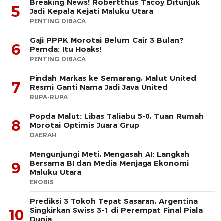
Breaking News! Robertthus Tacoy Ditunjuk
5
Jadi Kepala Kejati Maluku Utara
PENTING DIBACA
Gaji PPPK Morotai Belum Cair 3 Bulan?
6
Pemda: Itu Hoaks!
PENTING DIBACA
Pindah Markas ke Semarang, Malut United
7
Resmi Ganti Nama Jadi Java United
RUPA-RUPA
Popda Malut: Libas Taliabu 5-0, Tuan Rumah
8
Morotai Optimis Juara Grup
DAERAH
Mengunjungi Meti, Mengasah AI: Langkah
Bersama BI dan Media Menjaga Ekonomi
9
Maluku Utara
EKOBIS
Prediksi 3 Tokoh Tepat Sasaran, Argentina
Singkirkan Swiss 3-1 di Perempat Final Piala
10
Dunia