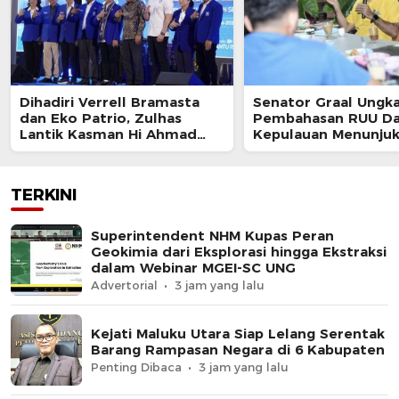
Dihadiri Verrell Bramasta
Senator Graal Ungk
dan Eko Patrio, Zulhas
Pembahasan RUU Da
Lantik Kasman Hi Ahmad
Kepulauan Menunju
Jadi Ketua PAN Maluku
Progres Positif
Utara
TERKINI
Superintendent NHM Kupas Peran
Geokimia dari Eksplorasi hingga Ekstraksi
dalam Webinar MGEI-SC UNG
Advertorial
3 jam yang lalu
Kejati Maluku Utara Siap Lelang Serentak
Barang Rampasan Negara di 6 Kabupaten
Penting Dibaca
3 jam yang lalu