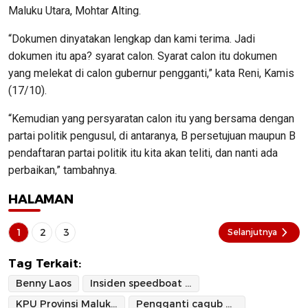
Maluku Utara, Mohtar Alting.
“Dokumen dinyatakan lengkap dan kami terima. Jadi
dokumen itu apa? syarat calon. Syarat calon itu dokumen
yang melekat di calon gubernur pengganti,” kata Reni, Kamis
(17/10).
“Kemudian yang persyaratan calon itu yang bersama dengan
partai politik pengusul, di antaranya, B persetujuan maupun B
pendaftaran partai politik itu kita akan teliti, dan nanti ada
perbaikan,” tambahnya.
HALAMAN
1
2
3
Selanjutnya
Tag Terkait:
Benny Laos
Insiden speedboat Bela 72
KPU Provinsi Maluku Utara
Pengganti cagub malut