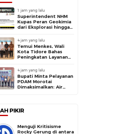
1 jam yang lalu
Superintendent NHM
Kupas Peran Geokimia
dari Eksplorasi hingga
Ekstraksi dalam
Webinar MGEI-SC UNG
4 jam yang lalu
Temui Menkes, Wali
Kota Tidore Bahas
Peningkatan Layanan
Kesehatan
4 jam yang lalu
Bupati Minta Pelayanan
PDAM Morotai
Dimaksimalkan: Air
Bersih Kebutuhan
Dasar
AH PIKIR
Menguji Kritisisme
Rocky Gerung di antara