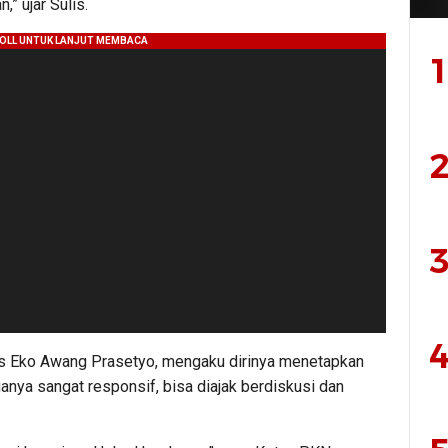
” ujar Sulis.
1
2
3
4
as Eko Awang Prasetyo, mengaku dirinya menetapkan
nya sangat responsif, bisa diajak berdiskusi dan