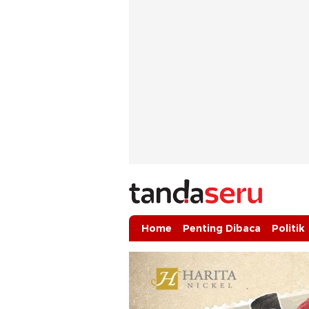
tandaseru.com | Penting Dibaca
tandaseru.com
Home
Penting Dibaca
Politik