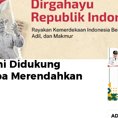
i Didukung
pa Merendahkan
AD