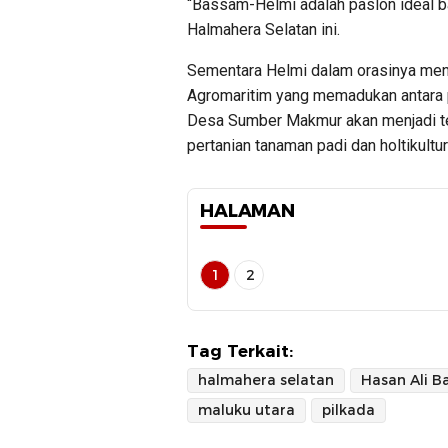
“Bassam-Helmi adalah paslon ideal b
Halmahera Selatan ini.
Sementara Helmi dalam orasinya men
Agromaritim yang memadukan antara p
Desa Sumber Makmur akan menjadi te
pertanian tanaman padi dan holtikultur
HALAMAN
1
2
Tag Terkait:
halmahera selatan
maluku utara
pilkada