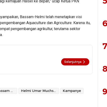
5
agi kemajuan Halsel ke depan,” ucap Ketua PKN
yampaikan, Bassam-Helmi telah menetapkan visi
6
engembangan Aquaculture dan Agriculture. Karena itu,
mpat pengembangan agrikultur, terutama sektor
a.
7
Selanjutnya
8
9
Hasan Ali Bassam Kasuba
Helmi Umar Muchsin
Kampanye