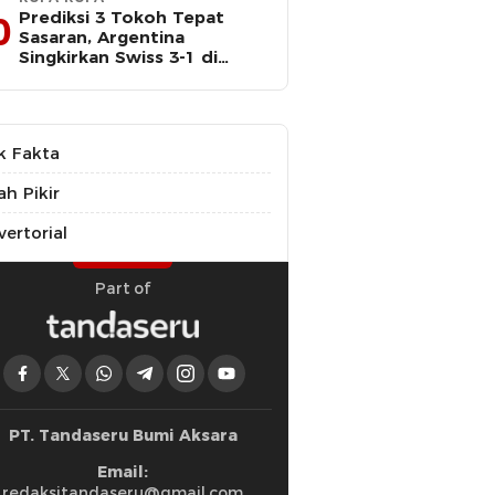
Prediksi 3 Tokoh Tepat
0
Sasaran, Argentina
Singkirkan Swiss 3-1 di
Perempat Final Piala Dunia
k Fakta
ah Pikir
ertorial
Part of
PT. Tandaseru Bumi Aksara
Email:
redaksitandaseru@gmail.com