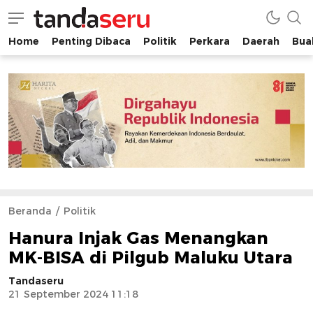
Home
Penting Dibaca
Politik
Perkara
Daerah
Buah
tandaseru.com | Penting Dibaca
tandaseru.com
Beranda
Politik
Hanura Injak Gas Menangkan
MK-BISA di Pilgub Maluku Utara
Tandaseru
21 September 2024 11:18