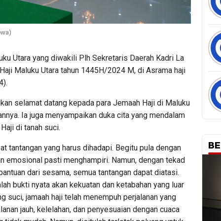
ewa)
ku Utara yang diwakili Plh Sekretaris Daerah Kadri La
Haji Maluku Utara tahun 1445H/2024 M, di Asrama haji
4).
an selamat datang kepada para Jemaah Haji di Maluku
annya. Ia juga menyampaikan duka cita yang mendalam
ji di tanah suci.
BE
pat tantangan yang harus dihadapi. Begitu pula dengan
, dan emosional pasti menghampiri. Namun, dengan tekad
 bantuan dari sesama, semua tantangan dapat diatasi.
dalah bukti nyata akan kekuatan dan ketabahan yang luar
ng suci, jamaah haji telah menempuh perjalanan yang
lanan jauh, kelelahan, dan penyesuaian dengan cuaca