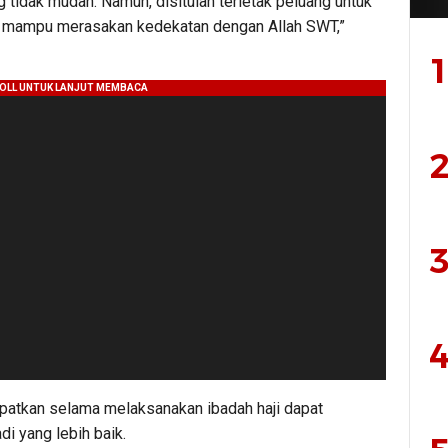
g tidak mudah. Namun, disitulah terletak peluang untuk
ih mampu merasakan kedekatan dengan Allah SWT,”
1
2
3
4
patkan selama melaksanakan ibadah haji dapat
di yang lebih baik.