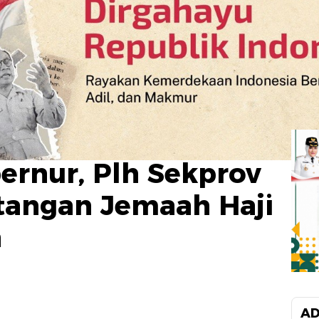
bernur, Plh Sekprov
tangan Jemaah Haji
a
AD