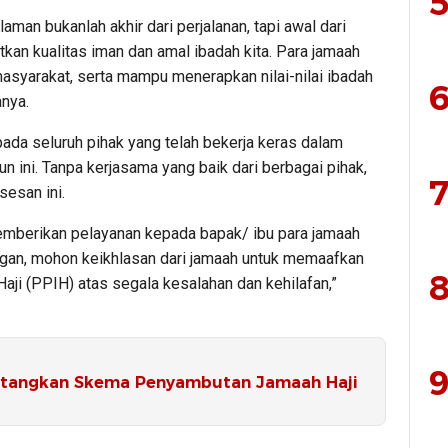
5
aman bukanlah akhir dari perjalanan, tapi awal dari
tkan kualitas iman dan amal ibadah kita. Para jamaah
masyarakat, serta mampu menerapkan nilai-nilai ibadah
6
anya.
ada seluruh pihak yang telah bekerja keras dalam
n ini. Tanpa kerjasama yang baik dari berbagai pihak,
7
sesan ini.
mberikan pelayanan kepada bapak/ ibu para jamaah
angan, mohon keikhlasan dari jamaah untuk memaafkan
8
ji (PPIH) atas segala kesalahan dan kehilafan,”
9
tangkan Skema Penyambutan Jamaah Haji