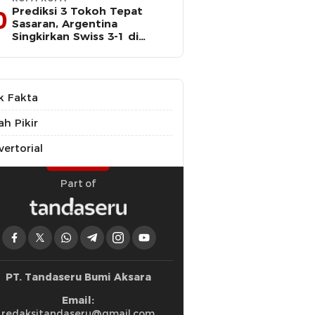
Prediksi 3 Tokoh Tepat
0
Sasaran, Argentina
Singkirkan Swiss 3-1 di
Perempat Final Piala Dunia
k Fakta
ah Pikir
ertorial
Part of
PT. Tandaseru Bumi Aksara
Email:
redaksitandaseru@gmail.com