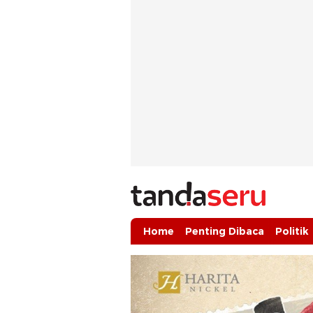
tandaseru.com | Penting Dibaca
tandaseru.com
Home
Penting Dibaca
Politik