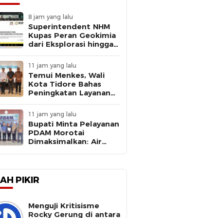
8 jam yang lalu
Superintendent NHM
Kupas Peran Geokimia
dari Eksplorasi hingga
Ekstraksi dalam
Webinar MGEI-SC UNG
11 jam yang lalu
Temui Menkes, Wali
Kota Tidore Bahas
Peningkatan Layanan
Kesehatan
11 jam yang lalu
Bupati Minta Pelayanan
PDAM Morotai
Dimaksimalkan: Air
Bersih Kebutuhan
Dasar
AH PIKIR
Menguji Kritisisme
Rocky Gerung di antara