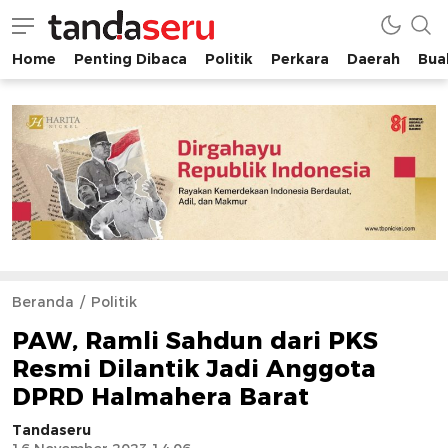
Home
Penting Dibaca
Politik
Perkara
Daerah
Buah
tandaseru.com | Penting Dibaca
tandaseru.com
Beranda
Politik
PAW, Ramli Sahdun dari PKS
Resmi Dilantik Jadi Anggota
DPRD Halmahera Barat
Tandaseru