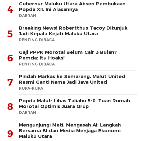
Gubernur Maluku Utara Absen Pembukaan
4
Popda XII, Ini Alasannya
DAERAH
Breaking News! Robertthus Tacoy Ditunjuk
5
Jadi Kepala Kejati Maluku Utara
PENTING DIBACA
Gaji PPPK Morotai Belum Cair 3 Bulan?
6
Pemda: Itu Hoaks!
PENTING DIBACA
Pindah Markas ke Semarang, Malut United
7
Resmi Ganti Nama Jadi Java United
RUPA-RUPA
Popda Malut: Libas Taliabu 5-0, Tuan Rumah
8
Morotai Optimis Juara Grup
DAERAH
Mengunjungi Meti, Mengasah AI: Langkah
Bersama BI dan Media Menjaga Ekonomi
9
Maluku Utara