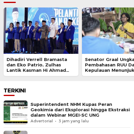
Dihadiri Verrell Bramasta
Senator Graal Ungk
dan Eko Patrio, Zulhas
Pembahasan RUU Da
Lantik Kasman Hi Ahmad
Kepulauan Menunju
Jadi Ketua PAN Maluku
Progres Positif
Utara
TERKINI
Superintendent NHM Kupas Peran
Geokimia dari Eksplorasi hingga Ekstraksi
dalam Webinar MGEI-SC UNG
Advertorial
3 jam yang lalu