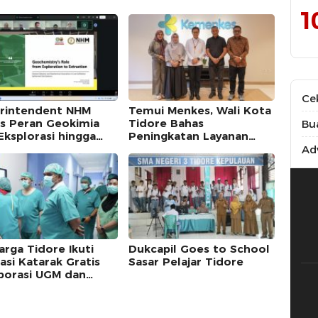
1
Ce
rintendent NHM
Temui Menkes, Wali Kota
s Peran Geokimia
Tidore Bahas
Bu
Eksplorasi hingga
Peningkatan Layanan
raksi dalam Webinar
Kesehatan
Adv
-SC UNG
arga Tidore Ikuti
Dukcapil Goes to School
asi Katarak Gratis
Sasar Pelajar Tidore
borasi UGM dan
kot