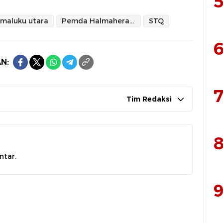
5
maluku utara
Pemda Halmahera timur
STQ
6
N:
7
Tim Redaksi
8
ntar.
9