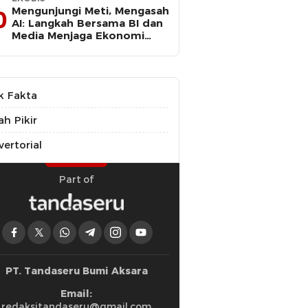
Mengunjungi Meti, Mengasah
0
AI: Langkah Bersama BI dan
Media Menjaga Ekonomi
Maluku Utara
k Fakta
ah Pikir
ertorial
Part of
PT. Tandaseru Bumi Aksara
Email:
redaksitandaseru@gmail.com