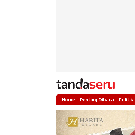
tandaseru.com | Penting Dibaca
tandaseru.com
Home
Penting Dibaca
Politik