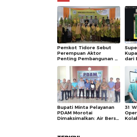
Pemkot Tidore Sebut
Supe
Perempuan Aktor
Kupa
Penting Pembangunan di
dari 
Milad ke-109 Aisyiyah
Ekst
MGEI
Bupati Minta Pelayanan
31 W
PDAM Morotai
Oper
Dimaksimalkan: Air Bersih
Kola
Kebutuhan Dasar
Pem