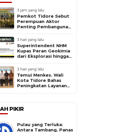
3 jam yang lalu
Pemkot Tidore Sebut
Perempuan Aktor
Penting Pembangunan
di Milad ke-109 Aisyiyah
3 hari yang lalu
Superintendent NHM
Kupas Peran Geokimia
dari Eksplorasi hingga
Ekstraksi dalam
Webinar MGEI-SC UNG
3 hari yang lalu
Temui Menkes, Wali
Kota Tidore Bahas
Peningkatan Layanan
Kesehatan
AH PIKIR
Pulau yang Terluka:
Antara Tambang, Panas