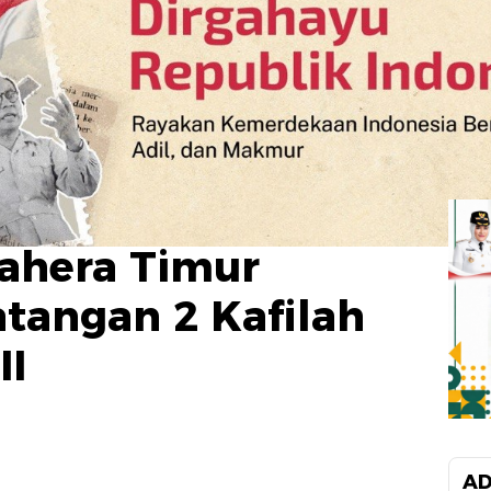
hera Timur
tangan 2 Kafilah
II
AD