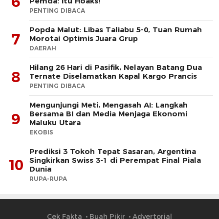
6
Pemda: Itu Hoaks!
PENTING DIBACA
Popda Malut: Libas Taliabu 5-0, Tuan Rumah
7
Morotai Optimis Juara Grup
DAERAH
Hilang 26 Hari di Pasifik, Nelayan Batang Dua
8
Ternate Diselamatkan Kapal Kargo Prancis
PENTING DIBACA
Mengunjungi Meti, Mengasah AI: Langkah
Bersama BI dan Media Menjaga Ekonomi
9
Maluku Utara
EKOBIS
Prediksi 3 Tokoh Tepat Sasaran, Argentina
Singkirkan Swiss 3-1 di Perempat Final Piala
10
Dunia
RUPA-RUPA
Cek Fakta
Buah Pikir
Advertorial