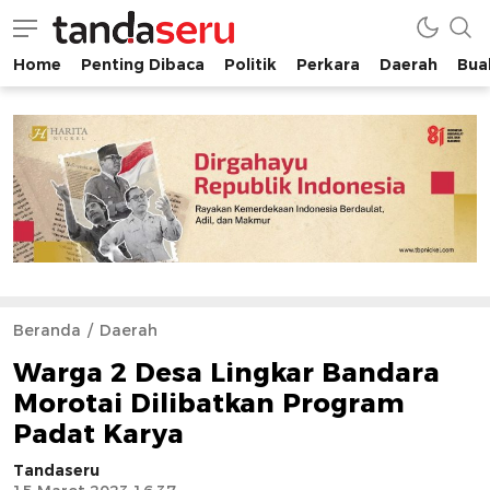
Home
Penting Dibaca
Politik
Perkara
Daerah
Buah
tandaseru.com | Penting Dibaca
tandaseru.com
Beranda
Daerah
Warga 2 Desa Lingkar Bandara
Morotai Dilibatkan Program
Padat Karya
Tandaseru