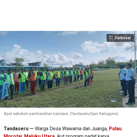
Perbesar
Apel sebelum pembersihan bandara. (Tandaseru/Irjan Rahaguna)
Tandaseru —
Warga Desa Wawama dan Juanga,
Pulau
Morotai
,
Maluku Utara
, ikut program padat karya