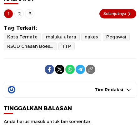
1
2
3
Selanjutnya
Tag Terkait:
Kota Ternate
maluku utara
nakes
Pegawai
RSUD Chasan Boesoirie
TTP
Tim Redaksi
TINGGALKAN BALASAN
Anda harus
masuk
untuk berkomentar.