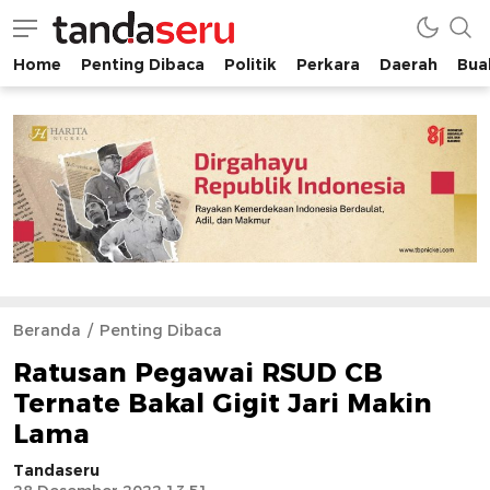
Home
Penting Dibaca
Politik
Perkara
Daerah
Buah
tandaseru.com | Penting Dibaca
tandaseru.com
Beranda
Penting Dibaca
Ratusan Pegawai RSUD CB
Ternate Bakal Gigit Jari Makin
Lama
Tandaseru