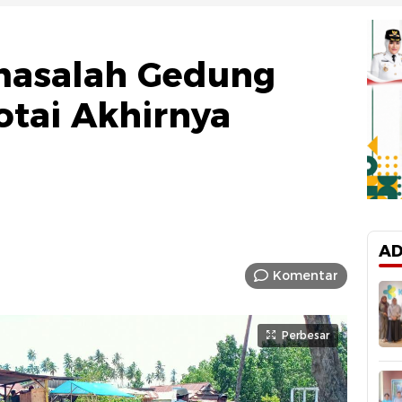
masalah Gedung
tai Akhirnya
AD
Komentar
Perbesar