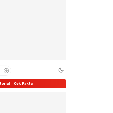
torial
Cek Fakta