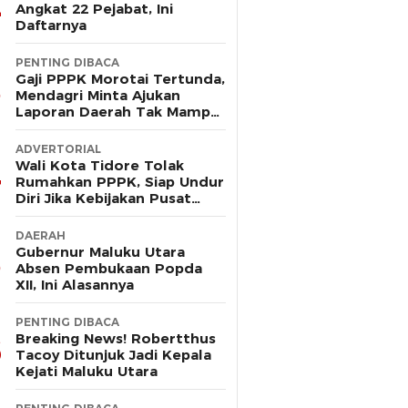
Angkat 22 Pejabat, Ini
Daftarnya
PENTING DIBACA
Gaji PPPK Morotai Tertunda,
Mendagri Minta Ajukan
Laporan Daerah Tak Mampu
Bayar Pegawai
ADVERTORIAL
Wali Kota Tidore Tolak
Rumahkan PPPK, Siap Undur
Diri Jika Kebijakan Pusat
Korbankan Ribuan Pegawai
DAERAH
Gubernur Maluku Utara
Absen Pembukaan Popda
XII, Ini Alasannya
PENTING DIBACA
Breaking News! Robertthus
Tacoy Ditunjuk Jadi Kepala
Kejati Maluku Utara