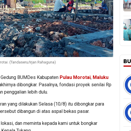
BU
ai. (Tandaseru/Irjan Rahaguna)
 Gedung BUMDes Kabupaten
Pulau Morotai
,
Maluku
akhirnya dibongkar. Pasalnya, fondasi proyek senilai Rp
an penggalian lebih dulu.
an yang dilakukan Selasa (10/8) itu dibongkar para
tersebut dibangun di atas aspal bekas pasar.
e lokasi, dan meminta kepada kami untuk bongkar
 Kepala Tukang.