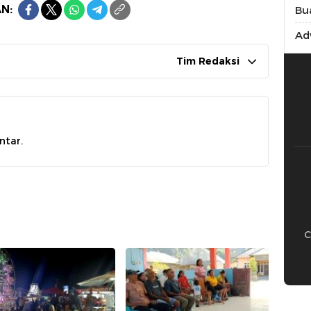
N:
Bu
Adv
Tim Redaksi
ntar.
C