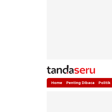
tandaseru.com | Penting Dibaca
tandaseru.com
Home
Penting Dibaca
Politik