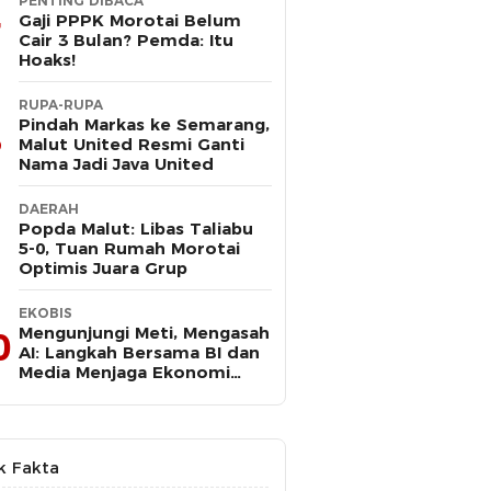
PENTING DIBACA
Gaji PPPK Morotai Belum
Cair 3 Bulan? Pemda: Itu
Hoaks!
RUPA-RUPA
Pindah Markas ke Semarang,
Malut United Resmi Ganti
Nama Jadi Java United
DAERAH
Popda Malut: Libas Taliabu
5-0, Tuan Rumah Morotai
Optimis Juara Grup
EKOBIS
Mengunjungi Meti, Mengasah
0
AI: Langkah Bersama BI dan
Media Menjaga Ekonomi
Maluku Utara
k Fakta