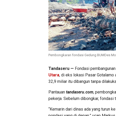
Pembongkaran fondasi Gedung BUMDes Morot
Tandaseru —
Fondasi pembangunan
Utara
, di eks lokasi Pasar Gotalamo 
32,9 miliar itu dibangun tanpa dilakuk
Pantauan
tandaseru.com
, pembongkar
pekerja. Sebelum dibongkar, fondasi 
“Kemarin dari dinas ada yang turun k
pondasi yang di depan,” ucap Markus,