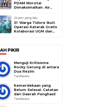
PDAM Morotai
Dimaksimalkan: Air
Bersih Kebutuhan
Dasar
24 jam yang lalu
31 Warga Tidore Ikuti
Operasi Katarak Gratis
Kolaborasi UGM dan
Pemkot
AH PIKIR
Menguji Kritisisme
Rocky Gerung di antara
Dua Rezim
Tandaseru
Kemerdekaan yang
Belum Selesai: Catatan
dari Daerah Penghasil
Tandaseru