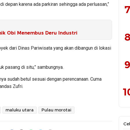
di depan karena ada parkiran sehingga ada perluasan,”
7
ik Obi Menembus Deru Industri
8
ek dari Dinas Pariwisata yang akan dibangun di lokasi
9
tuk pasang di situ,” sambungnya.
nya sudah betul sesuai dengan perencanaan. Cuma
andas Zufri.
1
maluku utara
Pulau morotai
Ce