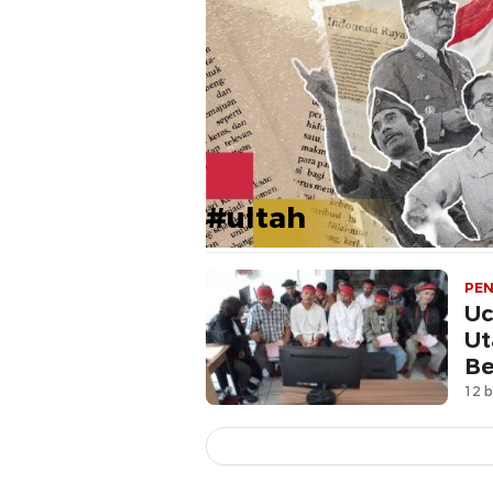
#ultah
PEN
Uc
Ut
Be
12 b