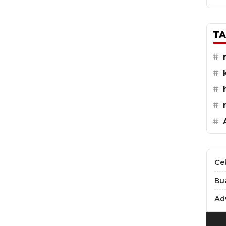
TA
#
#
#
#
#
Ce
Bu
Adv