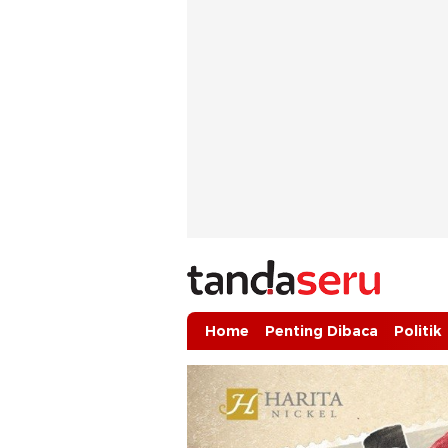
tandaseru.com | Penting Dibaca
tandaseru.com
Home
Penting Dibaca
Politik