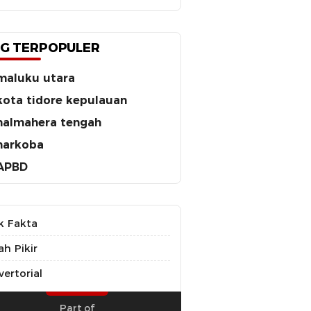
G TERPOPULER
maluku utara
kota tidore kepulauan
halmahera tengah
narkoba
APBD
k Fakta
ah Pikir
ertorial
Part of